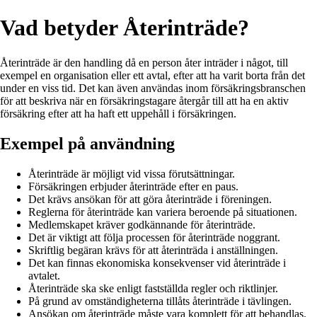
Vad betyder Återinträde?
Återinträde är den handling då en person åter inträder i något, till
exempel en organisation eller ett avtal, efter att ha varit borta från det
under en viss tid. Det kan även användas inom försäkringsbranschen
för att beskriva när en försäkringstagare återgår till att ha en aktiv
försäkring efter att ha haft ett uppehåll i försäkringen.
Exempel på användning
Återinträde är möjligt vid vissa förutsättningar.
Försäkringen erbjuder återinträde efter en paus.
Det krävs ansökan för att göra återinträde i föreningen.
Reglerna för återinträde kan variera beroende på situationen.
Medlemskapet kräver godkännande för återinträde.
Det är viktigt att följa processen för återinträde noggrant.
Skriftlig begäran krävs för att återinträda i anställningen.
Det kan finnas ekonomiska konsekvenser vid återinträde i
avtalet.
Återinträde ska ske enligt fastställda regler och riktlinjer.
På grund av omständigheterna tillåts återinträde i tävlingen.
Ansökan om återinträde måste vara komplett för att behandlas.