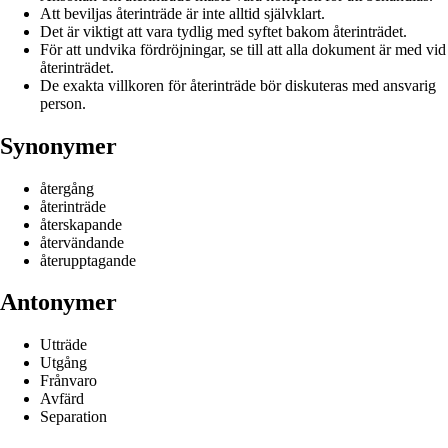
Att beviljas återinträde är inte alltid självklart.
Det är viktigt att vara tydlig med syftet bakom återinträdet.
För att undvika fördröjningar, se till att alla dokument är med vid
återinträdet.
De exakta villkoren för återinträde bör diskuteras med ansvarig
person.
Synonymer
återgång
återinträde
återskapande
återvändande
återupptagande
Antonymer
Utträde
Utgång
Frånvaro
Avfärd
Separation