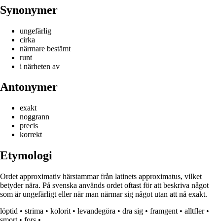
Synonymer
ungefärlig
cirka
närmare bestämt
runt
i närheten av
Antonymer
exakt
noggrann
precis
korrekt
Etymologi
Ordet approximativ härstammar från latinets approximatus, vilket
betyder nära. På svenska används ordet oftast för att beskriva något
som är ungefärligt eller när man närmar sig något utan att nå exakt.
löptid
•
strima
•
kolorit
•
levandegöra
•
dra sig
•
framgent
•
alltfler
•
smort
•
fors
•