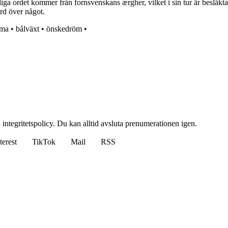
ga ordet kommer från fornsvenskans ærgher, vilket i sin tur är besläkta
örd över något.
mma
•
bålväxt
•
önskedröm
•
 integritetspolicy. Du kan alltid avsluta prenumerationen igen.
terest
TikTok
Mail
RSS