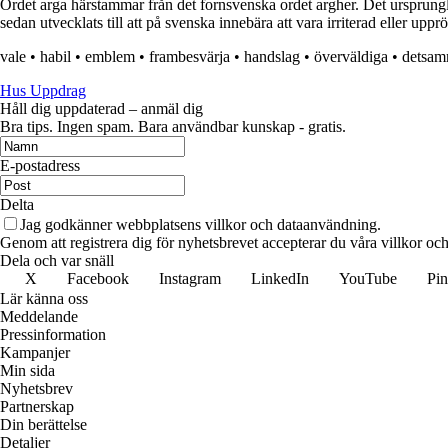
Ordet arga härstammar från det fornsvenska ordet argher. Det ursprungli
sedan utvecklats till att på svenska innebära att vara irriterad eller uppr
vale
•
habil
•
emblem
•
frambesvärja
•
handslag
•
överväldiga
•
detsa
Hus Uppdrag
Håll dig uppdaterad – anmäl dig
Bra tips. Ingen spam. Bara användbar kunskap - gratis.
E-postadress
Delta
Jag godkänner webbplatsens villkor och dataanvändning.
Genom att registrera dig för nyhetsbrevet accepterar du våra villkor och
Dela och var snäll
X
Facebook
Instagram
LinkedIn
YouTube
Pin
Lär känna oss
Meddelande
Pressinformation
Kampanjer
Min sida
Nyhetsbrev
Partnerskap
Din berättelse
Detaljer