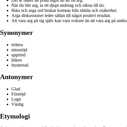
Det är bättre att prata lugnt än att bli arg.
När du blir arg, ta ett djupt andetag och räkna till tio.
Ilska och arga ord brukar komma från rädsla och osäkerhet.
Arga diskussioner leder sällan till något positivt resultat.
Att vara arg på sig själv kan vara svårare än att vara arg på andra
Synonymer
irritera
missnöjd
upprörd
ilsken
frustrerad
Antonymer
Glad
Förnöjd
Lugn
Vänlig
Etymologi