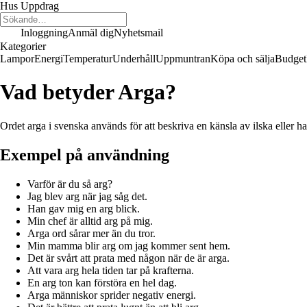
Hus Uppdrag
Inloggning
Anmäl dig
Nyhetsmail
Kategorier
Lampor
Energi
Temperatur
Underhåll
Uppmuntran
Köpa och sälja
Budget
Vad betyder Arga?
Ordet arga i svenska används för att beskriva en känsla av ilska eller h
Exempel på användning
Varför är du så arg?
Jag blev arg när jag såg det.
Han gav mig en arg blick.
Min chef är alltid arg på mig.
Arga ord sårar mer än du tror.
Min mamma blir arg om jag kommer sent hem.
Det är svårt att prata med någon när de är arga.
Att vara arg hela tiden tar på krafterna.
En arg ton kan förstöra en hel dag.
Arga människor sprider negativ energi.