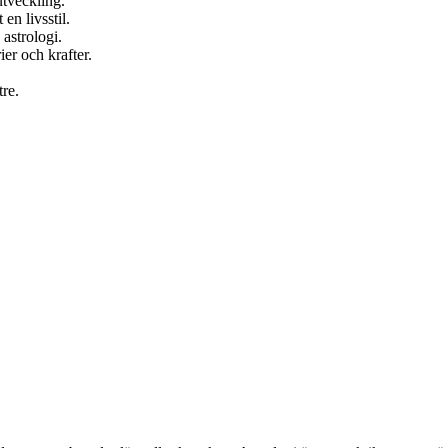
tveckling.
en livsstil.
astrologi.
er och krafter.
tre.