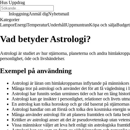
Hus Uppdrag
Inloggning
Anmäl dig
Nyhetsmail
Kategorier
Lampor
Energi
Temperatur
Underhåll
Uppmuntran
Köpa och sälja
Budget
Vad betyder Astrologi?
Astrologi är studiet av hur stjärnorna, planeterna och andra himlakropp
personlighet, öde och livshändelser.
Exempel på användning
Astrologi är läran om himlakropparnas inflytande på människors 
Många tror på astrologi och använder det för att få vägledning i l
Astrologi har funnits sedan urminnes tider och har en lång histori
Astrologi kan ge insikter i personlighet, relationer och livets utm
En astrolog kan tolka horoskop och ge råd baserat på stjärnornas 
Astrologi handlar om att förstå och tolka den kosmiska energin 
Många använder astrologi för att planera framtiden och fatta besl
Kritiker av astrologi anser att det är pseudovetenskap utan veten
Vissa människor väljer att leva helt enligt sin astrologiska framtid