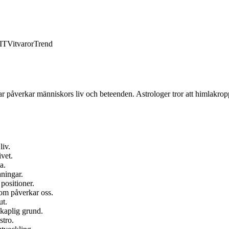
IT
Vitvaror
Trend
ar påverkar människors liv och beteenden. Astrologer tror att himlakrop
liv.
ivet.
a.
aningar.
positioner.
som påverkar oss.
ut.
skaplig grund.
stro.