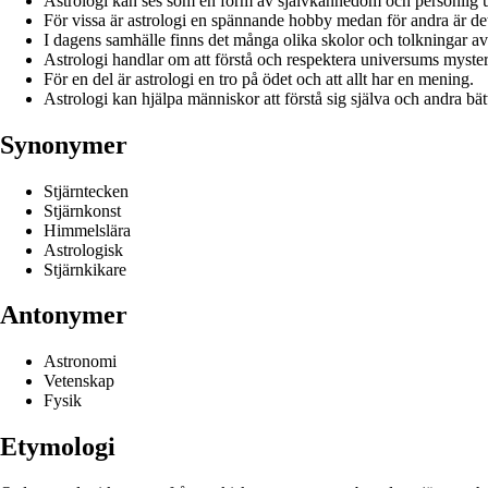
Astrologi kan ses som en form av självkännedom och personlig u
För vissa är astrologi en spännande hobby medan för andra är det 
I dagens samhälle finns det många olika skolor och tolkningar av 
Astrologi handlar om att förstå och respektera universums mysteri
För en del är astrologi en tro på ödet och att allt har en mening.
Astrologi kan hjälpa människor att förstå sig själva och andra bät
Synonymer
Stjärntecken
Stjärnkonst
Himmelslära
Astrologisk
Stjärnkikare
Antonymer
Astronomi
Vetenskap
Fysik
Etymologi