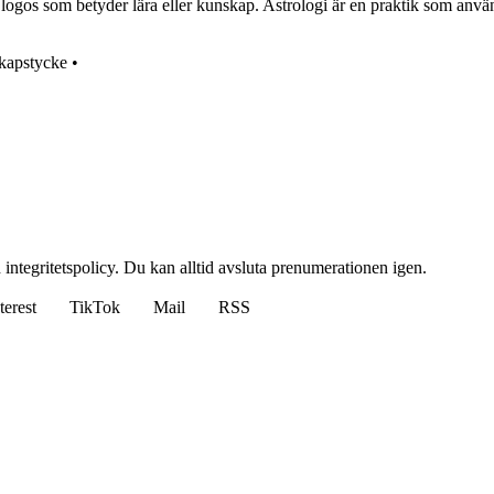
logos som betyder lära eller kunskap. Astrologi är en praktik som använ
kapstycke
•
 integritetspolicy. Du kan alltid avsluta prenumerationen igen.
terest
TikTok
Mail
RSS