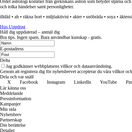
Ordet astrologi kommer från grekiskans astron som betyder stjärna och 
och tolka händelser samt personligheter.
illdåd
•
ah
•
räkna bort
•
miljöaktivist
•
akter
•
snöbräda
•
soya
•
äktens
Hus Uppdrag
Håll dig uppdaterad – anmäl dig
Bra tips. Ingen spam. Bara användbar kunskap - gratis.
E-postadress
Delta
Jag godkänner webbplatsens villkor och dataanvändning.
Genom att registrera dig för nyhetsbrevet accepterar du våra villkor och
Dela och var snäll
X
Facebook
Instagram
LinkedIn
YouTube
Pin
Lär känna oss
Meddelande
Pressinformation
Kampanjer
Min sida
Nyhetsbrev
Partnerskap
Din berättelse
Detaljer