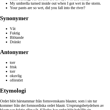
My umbrella turned inside out when I got wet in the storm.
Your pants are so wet, did you fall into the river?
Synonymer
Våt
Fuktig
Blötande
Dränkt
Antonymer
torr
frisk
torr
okuvlig
oförstört
Etymologi
Ordet blöt härstammar från fornsvenskans blauter, som i sin tur
kommer från det fornnordiska ordet blautr. Ursprungsbetydelsen av
blautr var fuktig eller våt. Således har ordet blöt behållit sin