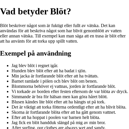
Vad betyder Blöt?
Blöt beskriver något som är fuktigt eller fullt av vätska. Det kan
användas för att beskriva något som har blivit genomblött av vatten
eller annan vätska. Till exempel kan man säga att en trasa är blöt efter
att ha använts för att torka upp spillt vatten.
Exempel på användning
Jag blev blöt i regnet igår.
Hunden blev blöt efter att ha badat i sjön.
Min jacka är fortfarande blöt efter att ha tvättats.
Barnet ramlade i pölen och blev blöt om benen.
Blommorna behöver ej vattnas, jorden är fortfarande blöt.
Vi torkade av borden efter festen eftersom de var blöta av dryck.
Simmande är bra för hälsan men kan göra håret blött.
Blusen kändes lite blöt efter att ha hängts ut på tork.
Det är viktigt att torka fötterna ordentligt efter att ha blivit blöta.
Skorna är fortfarande blöta efter att ha gått genom vattnet.
Efter att ha hoppat i poolen var barnen helt blöta.
Jag fick en blöt handduk slängd på mig av min bror.
After surfing, our clothes are always wet and sandy.