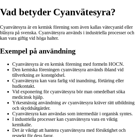
Vad betyder Cyanvätesyra?
Cyanvätesyra är en kemisk förening som även kallas vätecyanid eller
blåsyra på svenska. Cyanvätesyra används i industriella processer och
kan vara giftig vid höga halter.
Exempel på användning
Cyanvätesyra är en kemisk förening med formeln HOCN.
Den kemiska föreningen cyanvätesyra används ibland vid
tillverkning av konstgödsel.
Cyanvätesyra kan vara farlig vid inandning, förtäring eller
hudkontakt.
Vid exponering för cyanvätesyra bör man omedelbart söka
medicinsk hjälp.
Yrkesmässig användning av cyanvätesyra kräver rätt utbildning
och skyddsåtgärder.
Cyanvätesyra kan användas som intermediär i organisk syntes.
I industriella processer kan cyanvätesyra vara en viktig
kemikalie.
Det är viktigt att hantera cyanvätesyra med försiktighet och
respekt för dess faror.