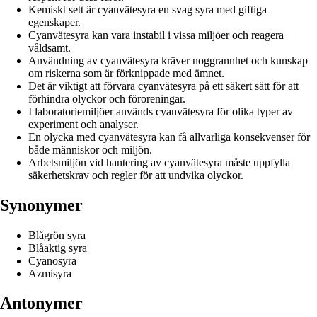
Kemiskt sett är cyanvätesyra en svag syra med giftiga
egenskaper.
Cyanvätesyra kan vara instabil i vissa miljöer och reagera
våldsamt.
Användning av cyanvätesyra kräver noggrannhet och kunskap
om riskerna som är förknippade med ämnet.
Det är viktigt att förvara cyanvätesyra på ett säkert sätt för att
förhindra olyckor och föroreningar.
I laboratoriemiljöer används cyanvätesyra för olika typer av
experiment och analyser.
En olycka med cyanvätesyra kan få allvarliga konsekvenser för
både människor och miljön.
Arbetsmiljön vid hantering av cyanvätesyra måste uppfylla
säkerhetskrav och regler för att undvika olyckor.
Synonymer
Blågrön syra
Blåaktig syra
Cyanosyra
Azmisyra
Antonymer