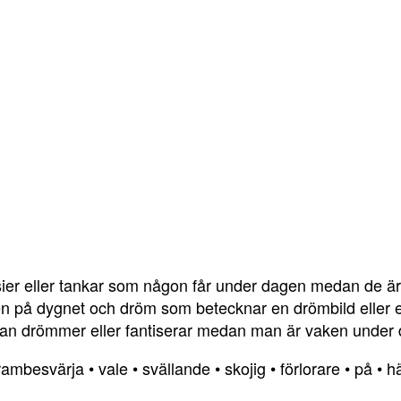
sier eller tankar som någon får under dagen medan de ä
en på dygnet och dröm som betecknar en drömbild eller 
man drömmer eller fantiserar medan man är vaken under
rambesvärja
•
vale
•
svällande
•
skojig
•
förlorare
•
på
•
h