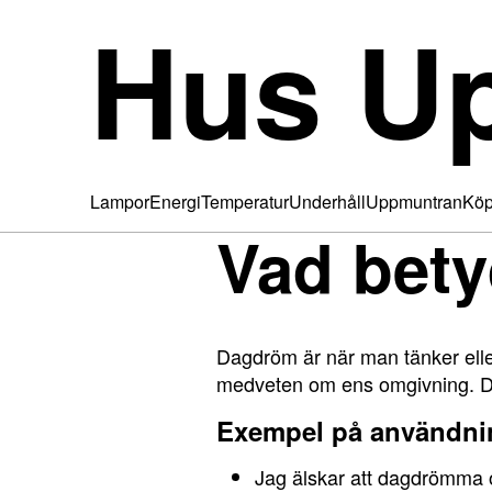
Hus U
Lampor
Energi
Temperatur
Underhåll
Uppmuntran
Köp
Vad bet
Dagdröm är när man tänker eller
medveten om ens omgivning. Det 
Exempel på användni
Jag älskar att dagdrömma 