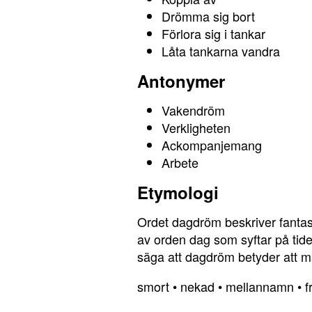
Drömma sig bort
Förlora sig i tankar
Låta tankarna vandra
Antonymer
Vakendröm
Verkligheten
Ackompanjemang
Arbete
Etymologi
Ordet dagdröm beskriver fanta
av orden dag som syftar på tid
säga att dagdröm betyder att 
smort
•
nekad
•
mellannamn
•
f