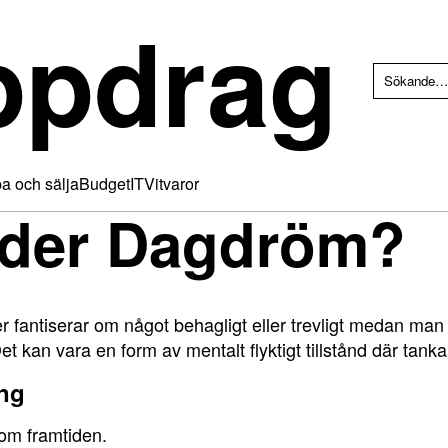
ppdrag
a och sälja
Budget
IT
Vitvaror
yder Dagdröm?
 fantiserar om något behagligt eller trevligt medan man ä
kan vara en form av mentalt flyktigt tillstånd där tankar
ng
om framtiden.