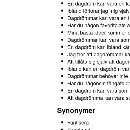
En dagdröm kan vara en källa
Ibland förlorar jag mig sjä
Dagdrömmar kan vara en fl
Har du någon favoritplats
Mina bästa idéer kommer o
Dagdrömmar kan vara som e
En dagdröm kan ibland känn
Jag tror att dagdrömmar ka
Att tillåta sig själv att dag
Ibland kan en dagdröm vara 
Dagdrömmar behöver inte allt
Har du någonsin fångats 
En dagdröm kan vara som en
Att dagdrömma kan vara som 
Synonymer
Fantisera
Koppla av