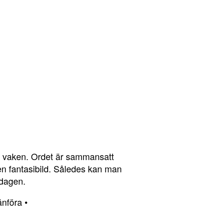
r vaken. Ordet är sammansatt
en fantasibild. Således kan man
 dagen.
änföra
•