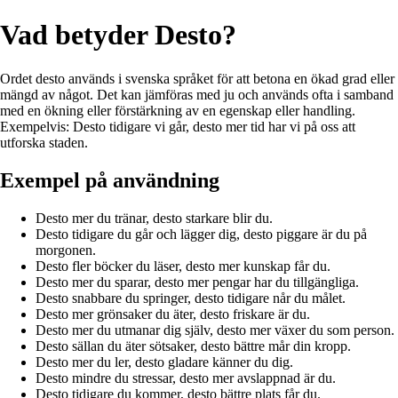
Vad betyder Desto?
Ordet desto används i svenska språket för att betona en ökad grad eller
mängd av något. Det kan jämföras med ju och används ofta i samband
med en ökning eller förstärkning av en egenskap eller handling.
Exempelvis: Desto tidigare vi går, desto mer tid har vi på oss att
utforska staden.
Exempel på användning
Desto mer du tränar, desto starkare blir du.
Desto tidigare du går och lägger dig, desto piggare är du på
morgonen.
Desto fler böcker du läser, desto mer kunskap får du.
Desto mer du sparar, desto mer pengar har du tillgängliga.
Desto snabbare du springer, desto tidigare når du målet.
Desto mer grönsaker du äter, desto friskare är du.
Desto mer du utmanar dig själv, desto mer växer du som person.
Desto sällan du äter sötsaker, desto bättre mår din kropp.
Desto mer du ler, desto gladare känner du dig.
Desto mindre du stressar, desto mer avslappnad är du.
Desto tidigare du kommer, desto bättre plats får du.