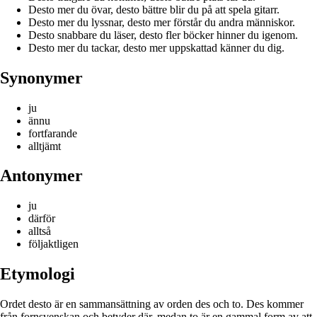
Desto mer du övar, desto bättre blir du på att spela gitarr.
Desto mer du lyssnar, desto mer förstår du andra människor.
Desto snabbare du läser, desto fler böcker hinner du igenom.
Desto mer du tackar, desto mer uppskattad känner du dig.
Synonymer
ju
ännu
fortfarande
alltjämt
Antonymer
ju
därför
alltså
följaktligen
Etymologi
Ordet desto är en sammansättning av orden des och to. Des kommer
från fornsvenskan och betyder där, medan to är en gammal form av att.