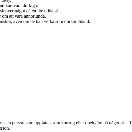
r okej.
and kan vara dorkiga.
 över något på ett lite udda sätt.
r om att vara annorlunda.
änniskor, även om de kan verka som dorkar ibland.
vis en person som uppfattas som konstig eller obekväm på något sätt. 
erson.