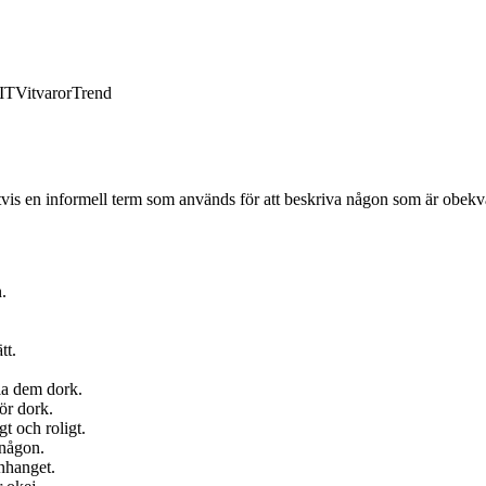
IT
Vitvaror
Trend
tvis en informell term som används för att beskriva någon som är obekvä
.
tt.
lla dem dork.
för dork.
gt och roligt.
 någon.
nhanget.