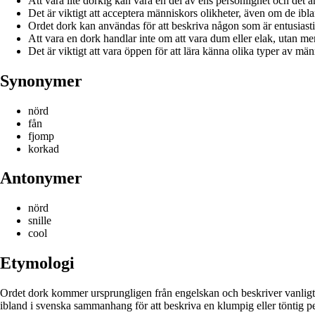
Att vara lite dorkig kan vara en del av ens personlighet och det ä
Det är viktigt att acceptera människors olikheter, även om de ibl
Ordet dork kan användas för att beskriva någon som är entusiastisk
Att vara en dork handlar inte om att vara dum eller elak, utan me
Det är viktigt att vara öppen för att lära känna olika typer av m
Synonymer
nörd
fån
fjomp
korkad
Antonymer
nörd
snille
cool
Etymologi
Ordet dork kommer ursprungligen från engelskan och beskriver vanligt
ibland i svenska sammanhang för att beskriva en klumpig eller töntig p