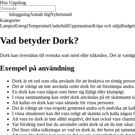
Hus Uppdrag
Inloggning
Anmäl dig
Nyhetsmail
Kategorier
Lampor
Energi
Temperatur
Underhåll
Uppmuntran
Köpa och sälja
Budget
Vad betyder Dork?
Dork kan översättas till svenska som nörd eller tråkmåns. Det är vanlig
Exempel på användning
Dork är ett ord som ofta används för att beskriva en töntig person
Det är viktigt att inte använda ordet dork för att förolämpa andra.
En dork kan vara någon som beter sig löjligt eller klumpigt.
I vissa sammanhang kan ordet dork användas på ett skämtsamt sä
Att kallas en dork kan vara sårande för vissa personer.
Det är viktigt att visa respekt gentemot andra och undvika att ka
I vissa situationer kan det vara roligt att skämta och kalla någon 
Att vara en dork är inte alltid negativt, det kan också vara charmi
Var försiktig med hur du använder ordet dork så att du inte sårar
Det finns olika tolkningar av vad en dork är, det beror på samma