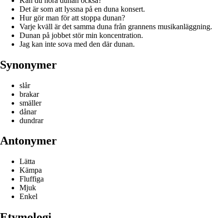
Kan du höra dunan också?
Det är som att lyssna på en duna konsert.
Hur gör man för att stoppa dunan?
Varje kväll är det samma duna från grannens musikanläggning.
Dunan på jobbet stör min koncentration.
Jag kan inte sova med den där dunan.
Synonymer
slår
brakar
smäller
dånar
dundrar
Antonymer
Lätta
Kämpa
Fluffiga
Mjuk
Enkel
Etymologi