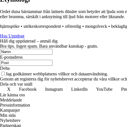
Ordet duna härstammar från latinets dūnāre som betyder att ljuda som en
eller brumma, särskilt i anknytning till ljud från motorer eller liknande.
hjärnspöke
•
utrikeskorrespondent
•
oförenlig
•
mongolveck
•
beklagli
Hus Uppdrag
Håll dig uppdaterad – anmäl dig
Bra tips. Ingen spam. Bara användbar kunskap - gratis.
E-postadress
Delta
Jag godkänner webbplatsens villkor och dataanvändning.
Genom att registrera dig för nyhetsbrevet accepterar du våra villkor och
Dela och var snäll
X
Facebook
Instagram
LinkedIn
YouTube
Pin
Lär känna oss
Meddelande
Pressinformation
Kampanjer
Min sida
Nyhetsbrev
Partnerskap