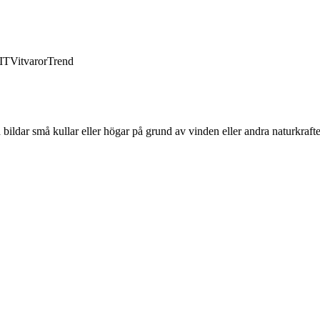
IT
Vitvaror
Trend
 bildar små kullar eller högar på grund av vinden eller andra naturkraft