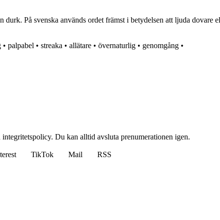
 durk. På svenska används ordet främst i betydelsen att ljuda dovare el
g
•
palpabel
•
streaka
•
allätare
•
övernaturlig
•
genomgång
•
 integritetspolicy. Du kan alltid avsluta prenumerationen igen.
terest
TikTok
Mail
RSS