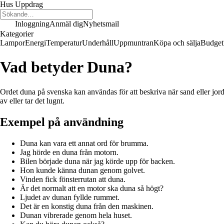
Hus Uppdrag
Inloggning
Anmäl dig
Nyhetsmail
Kategorier
Lampor
Energi
Temperatur
Underhåll
Uppmuntran
Köpa och sälja
Budget
Vad betyder Duna?
Ordet duna på svenska kan användas för att beskriva när sand eller jord
av eller tar det lugnt.
Exempel på användning
Duna kan vara ett annat ord för brumma.
Jag hörde en duna från motorn.
Bilen började duna när jag körde upp för backen.
Hon kunde känna dunan genom golvet.
Vinden fick fönsterrutan att duna.
Är det normalt att en motor ska duna så högt?
Ljudet av dunan fyllde rummet.
Det är en konstig duna från den maskinen.
Dunan vibrerade genom hela huset.