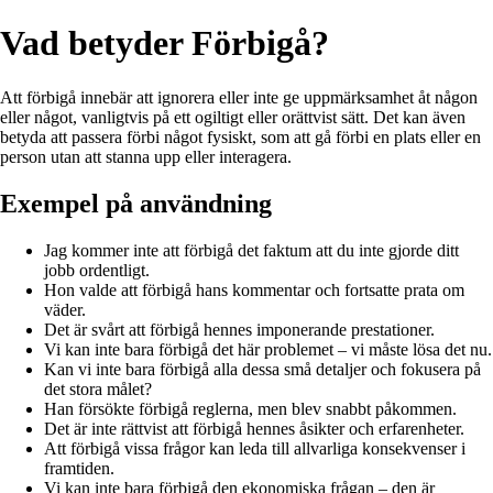
Vad betyder Förbigå?
Att förbigå innebär att ignorera eller inte ge uppmärksamhet åt någon
eller något, vanligtvis på ett ogiltigt eller orättvist sätt. Det kan även
betyda att passera förbi något fysiskt, som att gå förbi en plats eller en
person utan att stanna upp eller interagera.
Exempel på användning
Jag kommer inte att förbigå det faktum att du inte gjorde ditt
jobb ordentligt.
Hon valde att förbigå hans kommentar och fortsatte prata om
väder.
Det är svårt att förbigå hennes imponerande prestationer.
Vi kan inte bara förbigå det här problemet – vi måste lösa det nu.
Kan vi inte bara förbigå alla dessa små detaljer och fokusera på
det stora målet?
Han försökte förbigå reglerna, men blev snabbt påkommen.
Det är inte rättvist att förbigå hennes åsikter och erfarenheter.
Att förbigå vissa frågor kan leda till allvarliga konsekvenser i
framtiden.
Vi kan inte bara förbigå den ekonomiska frågan – den är