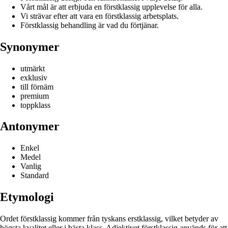
Vårt mål är att erbjuda en förstklassig upplevelse för alla.
Vi strävar efter att vara en förstklassig arbetsplats.
Förstklassig behandling är vad du förtjänar.
Synonymer
utmärkt
exklusiv
till förnäm
premium
toppklass
Antonymer
Enkel
Medel
Vanlig
Standard
Etymologi
Ordet förstklassig kommer från tyskans erstklassig, vilket betyder av
högsta kvalitet eller i bästa klass. Adjektivet förstklassig används för att