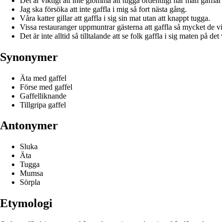
Det är viktigt att inte glömma att tugga ordentligt när man gafflar
Jag ska försöka att inte gaffla i mig så fort nästa gång.
Våra katter gillar att gaffla i sig sin mat utan att knappt tugga.
Vissa restauranger uppmuntrar gästerna att gaffla så mycket de vi
Det är inte alltid så tilltalande att se folk gaffla i sig maten på det 
Synonymer
Äta med gaffel
Förse med gaffel
Gaffelliknande
Tillgripa gaffel
Antonymer
Sluka
Äta
Tugga
Mumsa
Sörpla
Etymologi