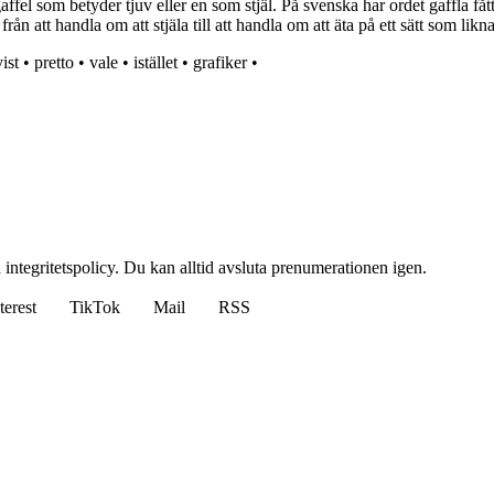
fel som betyder tjuv eller en som stjäl. På svenska har ordet gaffla fåt
ån att handla om att stjäla till att handla om att äta på ett sätt som likn
ist
•
pretto
•
vale
•
istället
•
grafiker
•
 integritetspolicy. Du kan alltid avsluta prenumerationen igen.
terest
TikTok
Mail
RSS