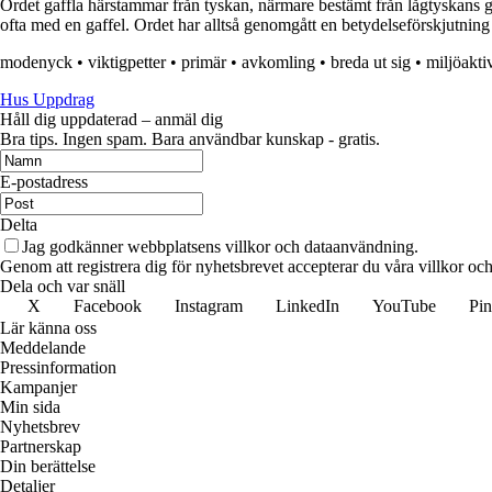
Ordet gaffla härstammar från tyskan, närmare bestämt från lågtyskans gaf
ofta med en gaffel. Ordet har alltså genomgått en betydelseförskjutning fr
modenyck
•
viktigpetter
•
primär
•
avkomling
•
breda ut sig
•
miljöaktiv
Hus Uppdrag
Håll dig uppdaterad – anmäl dig
Bra tips. Ingen spam. Bara användbar kunskap - gratis.
E-postadress
Delta
Jag godkänner webbplatsens villkor och dataanvändning.
Genom att registrera dig för nyhetsbrevet accepterar du våra villkor och
Dela och var snäll
X
Facebook
Instagram
LinkedIn
YouTube
Pin
Lär känna oss
Meddelande
Pressinformation
Kampanjer
Min sida
Nyhetsbrev
Partnerskap
Din berättelse
Detaljer