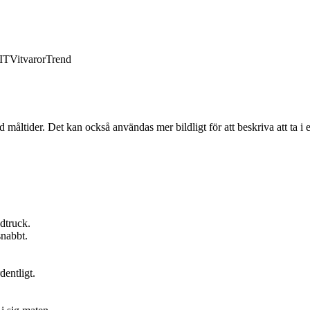
IT
Vitvaror
Trend
vid måltider. Det kan också användas mer bildligt för att beskriva att ta 
odtruck.
snabbt.
dentligt.