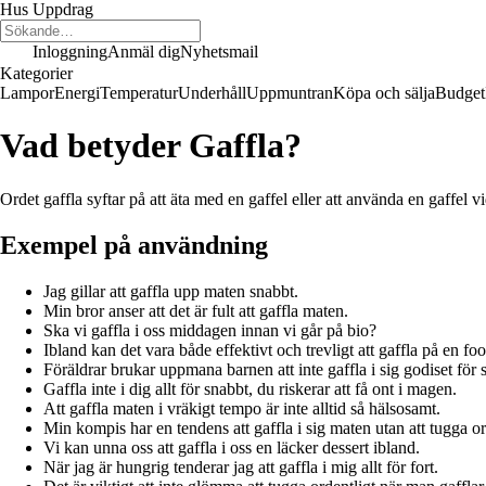
Hus Uppdrag
Inloggning
Anmäl dig
Nyhetsmail
Kategorier
Lampor
Energi
Temperatur
Underhåll
Uppmuntran
Köpa och sälja
Budget
Vad betyder Gaffla?
Ordet gaffla syftar på att äta med en gaffel eller att använda en gaffel 
Exempel på användning
Jag gillar att gaffla upp maten snabbt.
Min bror anser att det är fult att gaffla maten.
Ska vi gaffla i oss middagen innan vi går på bio?
Ibland kan det vara både effektivt och trevligt att gaffla på en fo
Föräldrar brukar uppmana barnen att inte gaffla i sig godiset för 
Gaffla inte i dig allt för snabbt, du riskerar att få ont i magen.
Att gaffla maten i vräkigt tempo är inte alltid så hälsosamt.
Min kompis har en tendens att gaffla i sig maten utan att tugga or
Vi kan unna oss att gaffla i oss en läcker dessert ibland.
När jag är hungrig tenderar jag att gaffla i mig allt för fort.