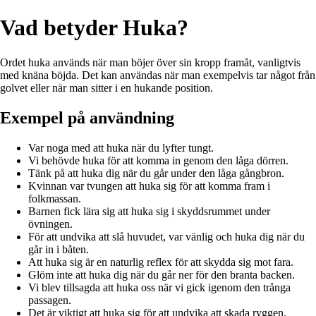
Vad betyder Huka?
Ordet huka används när man böjer över sin kropp framåt, vanligtvis
med knäna böjda. Det kan användas när man exempelvis tar något från
golvet eller när man sitter i en hukande position.
Exempel på användning
Var noga med att huka när du lyfter tungt.
Vi behövde huka för att komma in genom den låga dörren.
Tänk på att huka dig när du går under den låga gångbron.
Kvinnan var tvungen att huka sig för att komma fram i
folkmassan.
Barnen fick lära sig att huka sig i skyddsrummet under
övningen.
För att undvika att slå huvudet, var vänlig och huka dig när du
går in i båten.
Att huka sig är en naturlig reflex för att skydda sig mot fara.
Glöm inte att huka dig när du går ner för den branta backen.
Vi blev tillsagda att huka oss när vi gick igenom den trånga
passagen.
Det är viktigt att huka sig för att undvika att skada ryggen.