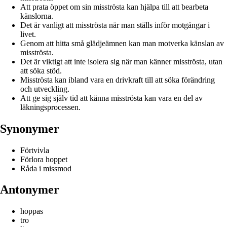
Att prata öppet om sin misströsta kan hjälpa till att bearbeta
känslorna.
Det är vanligt att misströsta när man ställs inför motgångar i
livet.
Genom att hitta små glädjeämnen kan man motverka känslan av
misströsta.
Det är viktigt att inte isolera sig när man känner misströsta, utan
att söka stöd.
Misströsta kan ibland vara en drivkraft till att söka förändring
och utveckling.
Att ge sig själv tid att känna misströsta kan vara en del av
läkningsprocessen.
Synonymer
Förtvivla
Förlora hoppet
Råda i missmod
Antonymer
hoppas
tro