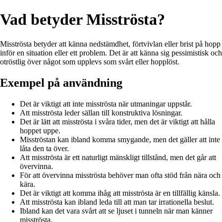
Vad betyder Misströsta?
Misströsta betyder att känna nedstämdhet, förtvivlan eller brist på hopp
inför en situation eller ett problem. Det är att känna sig pessimistisk och
otröstlig över något som upplevs som svårt eller hopplöst.
Exempel på användning
Det är viktigt att inte misströsta när utmaningar uppstår.
Att misströsta leder sällan till konstruktiva lösningar.
Det är lätt att misströsta i svåra tider, men det är viktigt att hålla
hoppet uppe.
Misströstan kan ibland komma smygande, men det gäller att inte
låta den ta över.
Att misströsta är ett naturligt mänskligt tillstånd, men det går att
övervinna.
För att övervinna misströsta behöver man ofta stöd från nära och
kära.
Det är viktigt att komma ihåg att misströsta är en tillfällig känsla.
Att misströsta kan ibland leda till att man tar irrationella beslut.
Ibland kan det vara svårt att se ljuset i tunneln när man känner
misströsta.