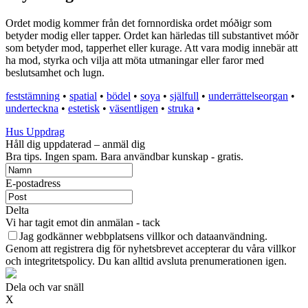
Ordet modig kommer från det fornnordiska ordet móðigr som
betyder modig eller tapper. Ordet kan härledas till substantivet móðr
som betyder mod, tapperhet eller kurage. Att vara modig innebär att
ha mod, styrka och vilja att möta utmaningar eller faror med
beslutsamhet och lugn.
feststämning
•
spatial
•
bödel
•
soya
•
själfull
•
underrättelseorgan
•
underteckna
•
estetisk
•
väsentligen
•
struka
•
Hus Uppdrag
Håll dig uppdaterad – anmäl dig
Bra tips. Ingen spam. Bara användbar kunskap - gratis.
E-postadress
Delta
Vi har tagit emot din anmälan - tack
Jag godkänner webbplatsens villkor och dataanvändning.
Genom att registrera dig för nyhetsbrevet accepterar du våra villkor
och integritetspolicy. Du kan alltid avsluta prenumerationen igen.
Dela och var snäll
X