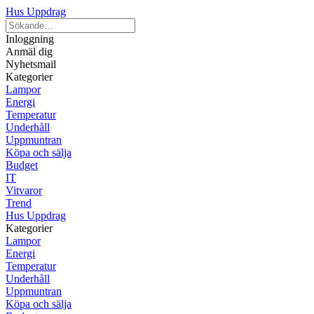
Hus Uppdrag
Inloggning
Anmäl dig
Nyhetsmail
Kategorier
Lampor
Energi
Temperatur
Underhåll
Uppmuntran
Köpa och sälja
Budget
IT
Vitvaror
Trend
Hus Uppdrag
Kategorier
Lampor
Energi
Temperatur
Underhåll
Uppmuntran
Köpa och sälja