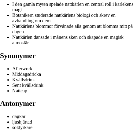
I den gamla myten spelade nattkärlen en central roll i kärlekens
magi.
Botanikern studerade nattkärlens biologi och skrev en
avhandling om dem.
Nattkärlens blommor förvånade alla genom att blomma mitt på
dagen.
Nattkärlen dansade i månens sken och skapade en magisk
atmosfär.
Synonymer
Afterwork
Middagsdricka
Kvällsdrink
Sent kvällsdrink
Nattcap
Antonymer
dagkär
ljushjärtad
soldyrkare