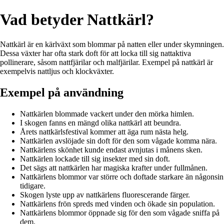
Vad betyder Nattkärl?
Nattkärl är en kärlväxt som blommar på natten eller under skymningen.
Dessa växter har ofta stark doft för att locka till sig nattaktiva
pollinerare, såsom nattfjärilar och malfjärilar. Exempel på nattkärl är
exempelvis nattljus och klockväxter.
Exempel på användning
Nattkärlen blommade vackert under den mörka himlen.
I skogen fanns en mängd olika nattkärl att beundra.
Årets nattkärlsfestival kommer att äga rum nästa helg.
Nattkärlen avslöjade sin doft för den som vågade komma nära.
Nattkärlens skönhet kunde endast avnjutas i månens sken.
Nattkärlen lockade till sig insekter med sin doft.
Det sägs att nattkärlen har magiska krafter under fullmånen.
Nattkärlens blommor var större och doftade starkare än någonsin
tidigare.
Skogen lyste upp av nattkärlens fluorescerande färger.
Nattkärlens frön spreds med vinden och ökade sin population.
Nattkärlens blommor öppnade sig för den som vågade sniffa på
dem.