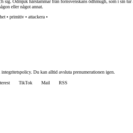
sig. Ödmjuk härstammar från fornsvenskans ödhmugh, som i sin tur är
någon eller något annat.
het
•
primitiv
•
attackera
•
 integritetspolicy. Du kan alltid avsluta prenumerationen igen.
terest
TikTok
Mail
RSS