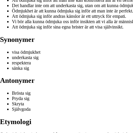
Att ödmjuka sig inför att man inte kan kontrollera allt är en befrie
Det handlar inte om att underkasta sig, utan om att kunna ödmjuka
Ödmjukhet är att kunna ödmjuka sig inför att man inte är perfekt
Att ödmjuka sig inför andras känslor är ett uttryck för empati.
Vi bör alla kunna ödmjuka oss inför insikten att vi alla är männis
Att ödmjuka sig inför sina egna brister är att visa självinsikt.
Synonymer
visa ödmjukhet
underkasta sig
respektera
sänka sig
Antonymer
Brösta sig
Pryda sig
Skryta
Självgoda
Etymologi