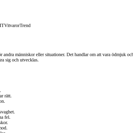
IT
Vitvaror
Trend
 andra människor eller situationer. Det handlar om att vara ödmjuk och a
ära sig och utvecklas.
.
r rätt.
on.
 svaghet.
a fel.
skor.
mod.