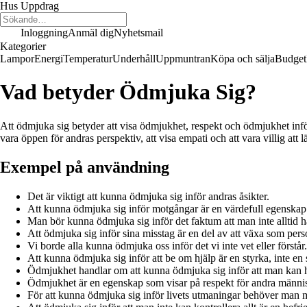
Hus Uppdrag
Inloggning
Anmäl dig
Nyhetsmail
Kategorier
Lampor
Energi
Temperatur
Underhåll
Uppmuntran
Köpa och sälja
Budget
Vad betyder Ödmjuka Sig?
Att ödmjuka sig betyder att visa ödmjukhet, respekt och ödmjukhet inför
vara öppen för andras perspektiv, att visa empati och att vara villig att l
Exempel på användning
Det är viktigt att kunna ödmjuka sig inför andras åsikter.
Att kunna ödmjuka sig inför motgångar är en värdefull egenskap
Man bör kunna ödmjuka sig inför det faktum att man inte alltid ha
Att ödmjuka sig inför sina misstag är en del av att växa som pers
Vi borde alla kunna ödmjuka oss inför det vi inte vet eller förstår.
Att kunna ödmjuka sig inför att be om hjälp är en styrka, inte en
Ödmjukhet handlar om att kunna ödmjuka sig inför att man kan h
Ödmjukhet är en egenskap som visar på respekt för andra männi
För att kunna ödmjuka sig inför livets utmaningar behöver man 