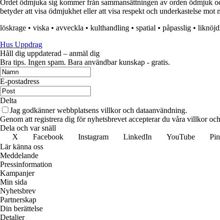
Ordet ödmjuka sig kommer från sammansättningen av orden ödmjuk och 
betyder att visa ödmjukhet eller att visa respekt och underkastelse mot 
löskrage
•
viska
•
avveckla
•
kulthandling
•
spatial
•
påpasslig
•
liknöjd
Hus Uppdrag
Håll dig uppdaterad – anmäl dig
Bra tips. Ingen spam. Bara användbar kunskap - gratis.
E-postadress
Delta
Jag godkänner webbplatsens villkor och dataanvändning.
Genom att registrera dig för nyhetsbrevet accepterar du våra villkor och
Dela och var snäll
X
Facebook
Instagram
LinkedIn
YouTube
Pin
Lär känna oss
Meddelande
Pressinformation
Kampanjer
Min sida
Nyhetsbrev
Partnerskap
Din berättelse
Detaljer