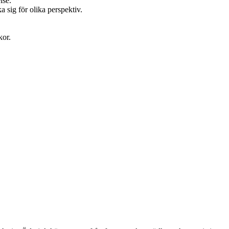
lse.
 sig för olika perspektiv.
.
kor.