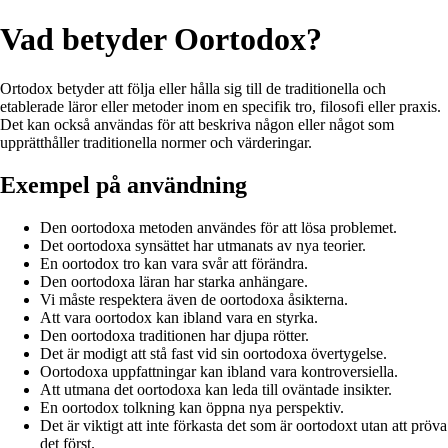
Vad betyder Oortodox?
Ortodox betyder att följa eller hålla sig till de traditionella och
etablerade läror eller metoder inom en specifik tro, filosofi eller praxis.
Det kan också användas för att beskriva någon eller något som
upprätthåller traditionella normer och värderingar.
Exempel på användning
Den oortodoxa metoden användes för att lösa problemet.
Det oortodoxa synsättet har utmanats av nya teorier.
En oortodox tro kan vara svår att förändra.
Den oortodoxa läran har starka anhängare.
Vi måste respektera även de oortodoxa åsikterna.
Att vara oortodox kan ibland vara en styrka.
Den oortodoxa traditionen har djupa rötter.
Det är modigt att stå fast vid sin oortodoxa övertygelse.
Oortodoxa uppfattningar kan ibland vara kontroversiella.
Att utmana det oortodoxa kan leda till oväntade insikter.
En oortodox tolkning kan öppna nya perspektiv.
Det är viktigt att inte förkasta det som är oortodoxt utan att pröva
det först.