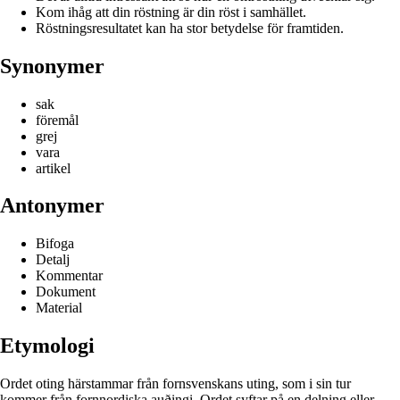
Kom ihåg att din röstning är din röst i samhället.
Röstningsresultatet kan ha stor betydelse för framtiden.
Synonymer
sak
föremål
grej
vara
artikel
Antonymer
Bifoga
Detalj
Kommentar
Dokument
Material
Etymologi
Ordet oting härstammar från fornsvenskans uting, som i sin tur
kommer från fornnordiska auðingi. Ordet syftar på en delning eller