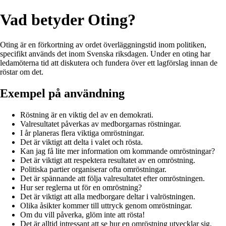
Vad betyder Oting?
Oting är en förkortning av ordet överläggningstid inom politiken,
specifikt används det inom Svenska riksdagen. Under en oting har
ledamöterna tid att diskutera och fundera över ett lagförslag innan de
röstar om det.
Exempel på användning
Röstning är en viktig del av en demokrati.
Valresultatet påverkas av medborgarnas röstningar.
I år planeras flera viktiga omröstningar.
Det är viktigt att delta i valet och rösta.
Kan jag få lite mer information om kommande omröstningar?
Det är viktigt att respektera resultatet av en omröstning.
Politiska partier organiserar ofta omröstningar.
Det är spännande att följa valresultatet efter omröstningen.
Hur ser reglerna ut för en omröstning?
Det är viktigt att alla medborgare deltar i valröstningen.
Olika åsikter kommer till uttryck genom omröstningar.
Om du vill påverka, glöm inte att rösta!
Det är alltid intressant att se hur en omröstning utvecklar sig.