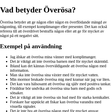
Vad betyder Överösa?
Överösa betyder att ge någon eller något en överflödande mängd av
någonting, till exempel komplimanger eller presenter. Det kan också
referera till att överdrivet bestraffa någon eller att ge för mycket av
något på ett negativt sätt.
Exempel på användning
Jag älskar att överösa mina vänner med komplimanger.
Det är viktigt att inte överösa barnen med för mycket skärmtid.
Ibland kan det kännas överväldigande att överösa någon med
information.
Man ska inte överösa sina växter med för mycket vatten.
Min mormor brukade överösa mig med kramar när jag var liten.
Det kan vara hälsosamt att överösa sig själv med positiva tankar.
Föräldrar bör undvika att överösa sina barn med godis och
sötsaker.
Det är viktigt att inte överösa sin hud med för starka kemikalier.
Forskare har upptäckt att fiskar kan överösa varandra med
visuella signaler.
Det är inte bra att överösa någon med för mycket ansvar.