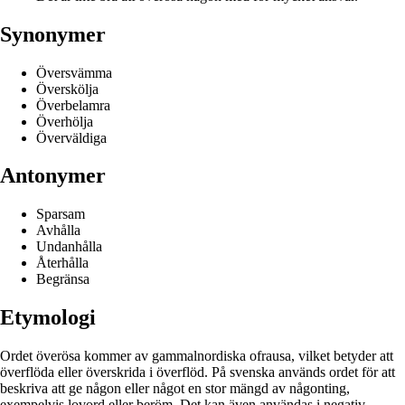
Synonymer
Översvämma
Överskölja
Överbelamra
Överhölja
Överväldiga
Antonymer
Sparsam
Avhålla
Undanhålla
Återhålla
Begränsa
Etymologi
Ordet överösa kommer av gammalnordiska ofrausa, vilket betyder att
överflöda eller överskrida i överflöd. På svenska används ordet för att
beskriva att ge någon eller något en stor mängd av någonting,
exempelvis lovord eller beröm. Det kan även användas i negativ