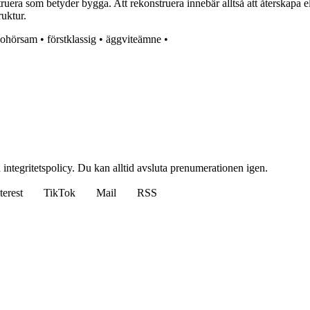
era som betyder bygga. Att rekonstruera innebär alltså att återskapa ell
ruktur.
ohörsam
•
förstklassig
•
äggviteämne
•
 integritetspolicy. Du kan alltid avsluta prenumerationen igen.
terest
TikTok
Mail
RSS