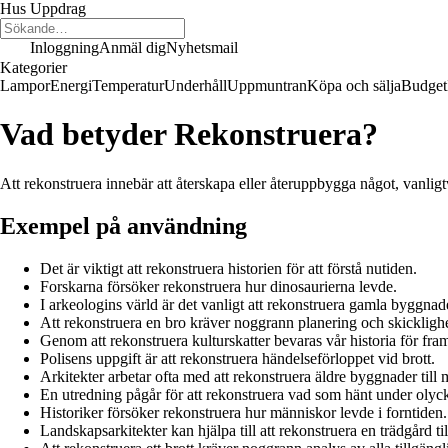
Hus Uppdrag
Inloggning
Anmäl dig
Nyhetsmail
Kategorier
Lampor
Energi
Temperatur
Underhåll
Uppmuntran
Köpa och sälja
Budget
Vad betyder Rekonstruera?
Att rekonstruera innebär att återskapa eller återuppbygga något, vanligtv
Exempel på användning
Det är viktigt att rekonstruera historien för att förstå nutiden.
Forskarna försöker rekonstruera hur dinosaurierna levde.
I arkeologins värld är det vanligt att rekonstruera gamla byggnad
Att rekonstruera en bro kräver noggrann planering och skicklighe
Genom att rekonstruera kulturskatter bevaras vår historia för fram
Polisens uppgift är att rekonstruera händelseförloppet vid brott.
Arkitekter arbetar ofta med att rekonstruera äldre byggnader til
En utredning pågår för att rekonstruera vad som hänt under olyc
Historiker försöker rekonstruera hur människor levde i forntiden.
Landskapsarkitekter kan hjälpa till att rekonstruera en trädgård til