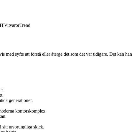
IT
Vitvaror
Trend
is med syfte att förstå eller återge det som det var tidigare. Det kan han
er.
t.
tida generationer.
l moderna kontorskomplex.
kan.
l sitt ursprungliga skick.