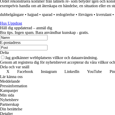
Ordet rekonstruera kommer från latinets re- som betyder igen och konstru
exempelvis handla om att återskapa en händelse, en situation eller en st
dubbelgångare
•
hajpad
•
sparad
•
redogörelse
•
förvägen
•
kverulant
•
Hus Uppdrag
Håll dig uppdaterad – anmäl dig
Bra tips. Ingen spam. Bara användbar kunskap - gratis.
E-postadress
Delta
Jag godkänner webbplatsens villkor och dataanvändning.
Genom att registrera dig för nyhetsbrevet accepterar du våra villkor och
Dela och var snäll
X
Facebook
Instagram
LinkedIn
YouTube
Pin
Lär känna oss
Meddelande
Pressinformation
Kampanjer
Min sida
Nyhetsbrev
Partnerskap
Din berättelse
Detaljer