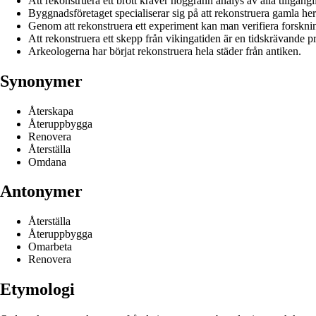
Att rekonstruera ett brott kräver noggrann analys av alla tillgängl
Byggnadsföretaget specialiserar sig på att rekonstruera gamla he
Genom att rekonstruera ett experiment kan man verifiera forsknin
Att rekonstruera ett skepp från vikingatiden är en tidskrävande p
Arkeologerna har börjat rekonstruera hela städer från antiken.
Synonymer
Återskapa
Återuppbygga
Renovera
Återställa
Omdana
Antonymer
Återställa
Återuppbygga
Omarbeta
Renovera
Etymologi