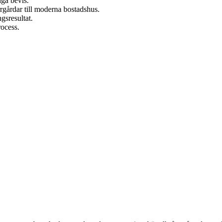
iga bevis.
rrgårdar till moderna bostadshus.
gsresultat.
rocess.