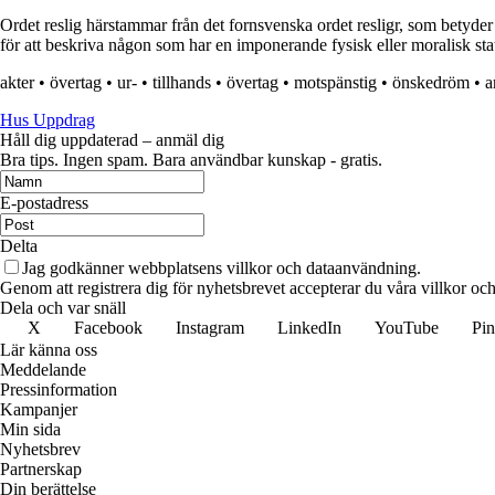
Ordet reslig härstammar från det fornsvenska ordet resligr, som betyder 
för att beskriva någon som har en imponerande fysisk eller moralisk stat
akter
•
övertag
•
ur-
•
tillhands
•
övertag
•
motspänstig
•
önskedröm
•
a
Hus Uppdrag
Håll dig uppdaterad – anmäl dig
Bra tips. Ingen spam. Bara användbar kunskap - gratis.
E-postadress
Delta
Jag godkänner webbplatsens villkor och dataanvändning.
Genom att registrera dig för nyhetsbrevet accepterar du våra villkor och
Dela och var snäll
X
Facebook
Instagram
LinkedIn
YouTube
Pin
Lär känna oss
Meddelande
Pressinformation
Kampanjer
Min sida
Nyhetsbrev
Partnerskap
Din berättelse