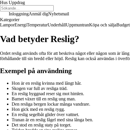
Hus Uppdrag
Inloggning
Anmäl dig
Nyhetsmail
Kategorier
Lampor
Energi
Temperatur
Underhåll
Uppmuntran
Köpa och sälja
Budget
Vad betyder Reslig?
Ordet reslig används ofta för att beskriva något eller någon som är lång
förhållande till sin bredd eller höjd. Reslig kan också användas i överför
Exempel på användning
Hon är en reslig kvinna med långt hår.
Skogen var full av resliga träd.
En reslig byggnad reser sig mot himlen.
Barnet växer till en reslig ung man.
Den resliga bergen lockar många vandrare.
Hon gick med en reslig rygg.
En reslig segelbåt glider över vattnet.
Tranan är en reslig fågel med sina långa ben.
Det stod en reslig staty på torget.