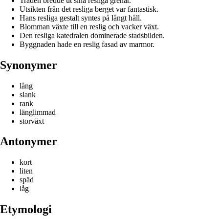
Träden bredde ut sina resliga grenar.
Utsikten från det resliga berget var fantastisk.
Hans resliga gestalt syntes på långt håll.
Blomman växte till en reslig och vacker växt.
Den resliga katedralen dominerade stadsbilden.
Byggnaden hade en reslig fasad av marmor.
Synonymer
lång
slank
rank
länglimmad
storväxt
Antonymer
kort
liten
späd
låg
Etymologi