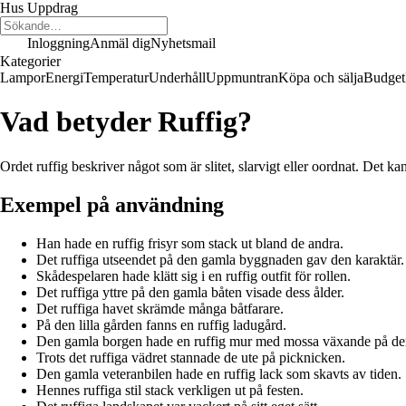
Hus Uppdrag
Inloggning
Anmäl dig
Nyhetsmail
Kategorier
Lampor
Energi
Temperatur
Underhåll
Uppmuntran
Köpa och sälja
Budget
Vad betyder Ruffig?
Ordet ruffig beskriver något som är slitet, slarvigt eller oordnat. Det kan
Exempel på användning
Han hade en ruffig frisyr som stack ut bland de andra.
Det ruffiga utseendet på den gamla byggnaden gav den karaktär.
Skådespelaren hade klätt sig i en ruffig outfit för rollen.
Det ruffiga yttre på den gamla båten visade dess ålder.
Det ruffiga havet skrämde många båtfarare.
På den lilla gården fanns en ruffig ladugård.
Den gamla borgen hade en ruffig mur med mossa växande på de
Trots det ruffiga vädret stannade de ute på picknicken.
Den gamla veteranbilen hade en ruffig lack som skavts av tiden.
Hennes ruffiga stil stack verkligen ut på festen.