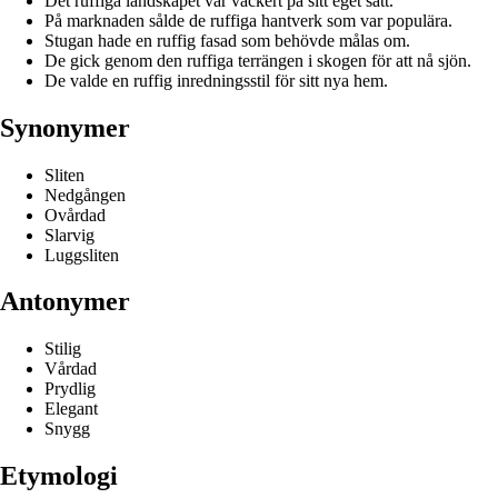
Det ruffiga landskapet var vackert på sitt eget sätt.
På marknaden sålde de ruffiga hantverk som var populära.
Stugan hade en ruffig fasad som behövde målas om.
De gick genom den ruffiga terrängen i skogen för att nå sjön.
De valde en ruffig inredningsstil för sitt nya hem.
Synonymer
Sliten
Nedgången
Ovårdad
Slarvig
Luggsliten
Antonymer
Stilig
Vårdad
Prydlig
Elegant
Snygg
Etymologi