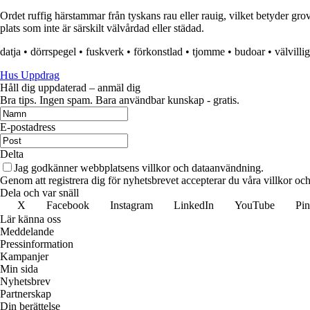
Ordet ruffig härstammar från tyskans rau eller rauig, vilket betyder grov 
plats som inte är särskilt välvårdad eller städad.
datja
•
dörrspegel
•
fuskverk
•
förkonstlad
•
tjomme
•
budoar
•
välvillig
Hus Uppdrag
Håll dig uppdaterad – anmäl dig
Bra tips. Ingen spam. Bara användbar kunskap - gratis.
E-postadress
Delta
Jag godkänner webbplatsens villkor och dataanvändning.
Genom att registrera dig för nyhetsbrevet accepterar du våra villkor och
Dela och var snäll
X
Facebook
Instagram
LinkedIn
YouTube
Pin
Lär känna oss
Meddelande
Pressinformation
Kampanjer
Min sida
Nyhetsbrev
Partnerskap
Din berättelse