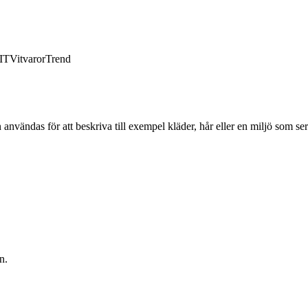
IT
Vitvaror
Trend
 användas för att beskriva till exempel kläder, hår eller en miljö som ser 
n.