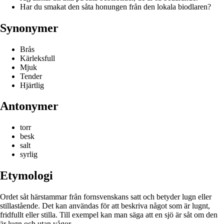
Har du smakat den såta honungen från den lokala biodlaren?
Synonymer
Brås
Kärleksfull
Mjuk
Tender
Hjärtlig
Antonymer
torr
besk
salt
syrlig
Etymologi
Ordet såt härstammar från fornsvenskans satt och betyder lugn eller
stillastående. Det kan användas för att beskriva något som är lugnt,
fridfullt eller stilla. Till exempel kan man säga att en sjö är såt om den
är lugn och utan vågor.