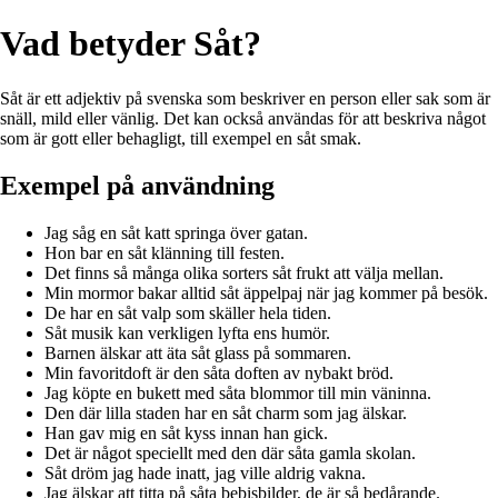
Vad betyder Såt?
Såt är ett adjektiv på svenska som beskriver en person eller sak som är
snäll, mild eller vänlig. Det kan också användas för att beskriva något
som är gott eller behagligt, till exempel en såt smak.
Exempel på användning
Jag såg en såt katt springa över gatan.
Hon bar en såt klänning till festen.
Det finns så många olika sorters såt frukt att välja mellan.
Min mormor bakar alltid såt äppelpaj när jag kommer på besök.
De har en såt valp som skäller hela tiden.
Såt musik kan verkligen lyfta ens humör.
Barnen älskar att äta såt glass på sommaren.
Min favoritdoft är den såta doften av nybakt bröd.
Jag köpte en bukett med såta blommor till min väninna.
Den där lilla staden har en såt charm som jag älskar.
Han gav mig en såt kyss innan han gick.
Det är något speciellt med den där såta gamla skolan.
Såt dröm jag hade inatt, jag ville aldrig vakna.
Jag älskar att titta på såta bebisbilder, de är så bedårande.