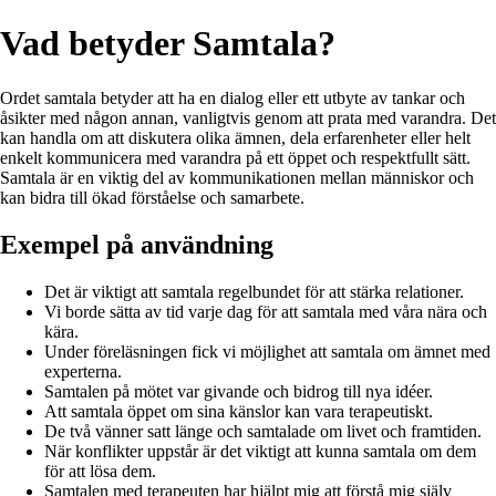
Vad betyder Samtala?
Ordet samtala betyder att ha en dialog eller ett utbyte av tankar och
åsikter med någon annan, vanligtvis genom att prata med varandra. Det
kan handla om att diskutera olika ämnen, dela erfarenheter eller helt
enkelt kommunicera med varandra på ett öppet och respektfullt sätt.
Samtala är en viktig del av kommunikationen mellan människor och
kan bidra till ökad förståelse och samarbete.
Exempel på användning
Det är viktigt att samtala regelbundet för att stärka relationer.
Vi borde sätta av tid varje dag för att samtala med våra nära och
kära.
Under föreläsningen fick vi möjlighet att samtala om ämnet med
experterna.
Samtalen på mötet var givande och bidrog till nya idéer.
Att samtala öppet om sina känslor kan vara terapeutiskt.
De två vänner satt länge och samtalade om livet och framtiden.
När konflikter uppstår är det viktigt att kunna samtala om dem
för att lösa dem.
Samtalen med terapeuten har hjälpt mig att förstå mig själv