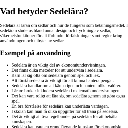
Vad betyder Sedelära?
Sedelära är läran om sedlar och hur de fungerar som betalningsmedel. I
sedeläran studeras bland annat design och tryckning av sedlar,
säkerhetsfunktioner för att förhindra förfalskningar samt regler kring
användningen och utbytet av sedlar.
Exempel på användning
Sedelära är en viktig del av ekonomiundervisningen.
Det finns olika metoder för att undervisa i sedelära.
Barn lär sig ofta om sedelära genom spel och lek.
Att förstå sedelära är viktigt för att kunna hantera pengar.
Sedelära handlar om att känna igen och hantera olika valörer.
Lärare brukar inkludera sedelära i matematikundervisningen.
Det kan vara roligt att lära sig om sedelära genom att göra egna
spel.
En bra förståelse för sedelära kan underlätta vardagen.
I skolan kan man få olika uppgifter för att träna på sedelära.
Det är viktigt att öva regelbundet på sedelära för att behålla
kunskapen.
Sedelära kan vara en grundläggande kunskap för ekonomiskt