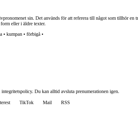
nomenet sin. Det används för att referera till något som tillhör en tred
orm eller i äldre texter.
da
•
kumpan
•
förbigå
•
 integritetspolicy. Du kan alltid avsluta prenumerationen igen.
terest
TikTok
Mail
RSS