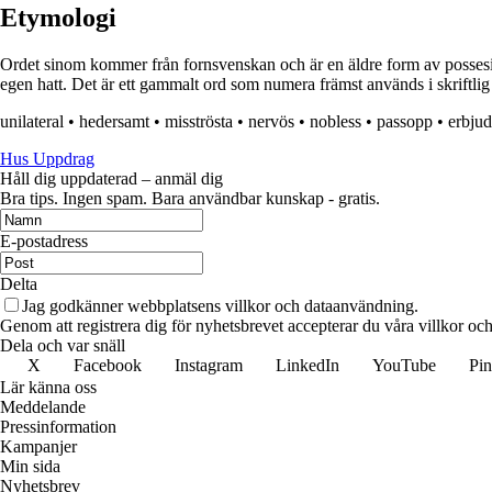
Etymologi
Ordet sinom kommer från fornsvenskan och är en äldre form av possesivpro
egen hatt. Det är ett gammalt ord som numera främst används i skriftlig f
unilateral
•
hedersamt
•
misströsta
•
nervös
•
nobless
•
passopp
•
erbju
Hus Uppdrag
Håll dig uppdaterad – anmäl dig
Bra tips. Ingen spam. Bara användbar kunskap - gratis.
E-postadress
Delta
Jag godkänner webbplatsens villkor och dataanvändning.
Genom att registrera dig för nyhetsbrevet accepterar du våra villkor och
Dela och var snäll
X
Facebook
Instagram
LinkedIn
YouTube
Pin
Lär känna oss
Meddelande
Pressinformation
Kampanjer
Min sida
Nyhetsbrev