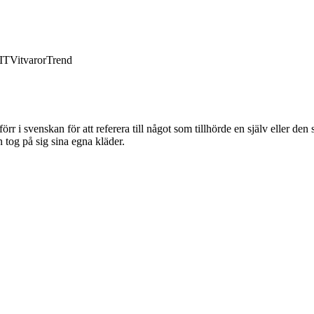
IT
Vitvaror
Trend
svenskan för att referera till något som tillhörde en själv eller den som
 tog på sig sina egna kläder.