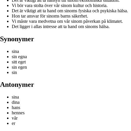
Det är viktigt att ta hänsyn till sinom ekonomiska situation.
Vi bör vara stolta över vår sinom kultur och historia.
Det är viktigt att ta hand om sinoms fysiska och psykiska hälsa.
Hon tar ansvar för sinoms barns säkerhet.
Vi måste vara medvetna om vår sinom påverkan på klimatet.
Det ligger i allas intresse att ta hand om sinoms hälsa.
Synonymer
sina
sin egna
sitt eget
sin egen
sin
Antonymer
sina
dina
hans
hennes
vår
er