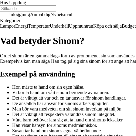
Hus Uppdrag
Inloggning
Anmäl dig
Nyhetsmail
Kategorier
Lampor
Energi
Temperatur
Underhåll
Uppmuntran
Köpa och sälja
Budget
Vad betyder Sinom?
Ordet sinom är en gammaldags form av pronomenet sin som användes förr i 
Exempelvis kan man säga Han tog på sig sina sinom för att ange att han
Exempel på användning
Hon måste ta hand om sin egen hälsa.
Vi bör ta hand om vårt sinom beroende av naturen.
Det är viktigt att var och en tar ansvar för sinom handlingar.
De anställda har ansvar för sinoms arbetsuppgifter.
Man bör vara medveten om sin sinom inverkan på miljön.
Det är viktigt att respektera varandras sinom integritet.
Våra barn behöver lära sig att ta hand om sinoms leksaker.
Han visar hänsyn för sinoms medmänniskor.
Susan tar hand om sinoms egna välbefinnande.