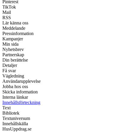
Pinterest
TikTok
Mail
RSS
Lär känna oss
Meddelande
Pressinformation
Kampanjer
Min sida
Nyhetsbrev
Partnerskap
Din berättelse
Detaljer
Få svar
Vägledning
Användarupplevelse
Jobba hos oss
Skicka information
Interna länkar
Innehållsförteckning
Text
Bibliotek
Textuniversum
Innehållskälla
HusUppdrag.se