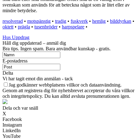
svenskan som används för att beteckna något som är litet eller av
mindre betydelse.
resolverad
•
motspänstig
•
tradig
•
fuskverk
•
hemlig
•
bilddyrkan
•
oktett
•
prägla
•
tusenbröder
•
harpspelare
•
Hus Uppdrag
Håll dig uppdaterad – anmäl dig
Bra tips. Ingen spam. Bara användbar kunskap - gratis.
E-postadress
Delta
Vi har tagit emot din anmälan - tack
Jag godkänner webbplatsens villkor och dataanvändning.
Genom att registrera dig för nyhetsbrevet accepterar du våra villkor
och integritetspolicy. Du kan alltid avsluta prenumerationen igen.
Dela och var snäll
X
Facebook
Instagram
LinkedIn
YouTube