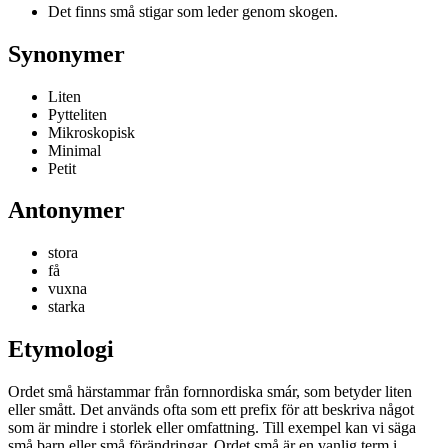
Det finns små stigar som leder genom skogen.
Synonymer
Liten
Pytteliten
Mikroskopisk
Minimal
Petit
Antonymer
stora
få
vuxna
starka
Etymologi
Ordet små härstammar från fornnordiska smár, som betyder liten
eller smått. Det används ofta som ett prefix för att beskriva något
som är mindre i storlek eller omfattning. Till exempel kan vi säga
små barn eller små förändringar. Ordet små är en vanlig term i