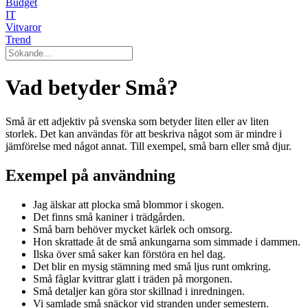
Budget
IT
Vitvaror
Trend
Vad betyder Små?
Små är ett adjektiv på svenska som betyder liten eller av liten
storlek. Det kan användas för att beskriva något som är mindre i
jämförelse med något annat. Till exempel, små barn eller små djur.
Exempel på användning
Jag älskar att plocka små blommor i skogen.
Det finns små kaniner i trädgården.
Små barn behöver mycket kärlek och omsorg.
Hon skrattade åt de små ankungarna som simmade i dammen.
Ilska över små saker kan förstöra en hel dag.
Det blir en mysig stämning med små ljus runt omkring.
Små fåglar kvittrar glatt i träden på morgonen.
Små detaljer kan göra stor skillnad i inredningen.
Vi samlade små snäckor vid stranden under semestern.