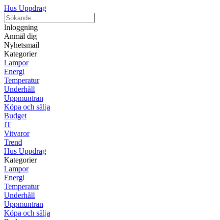
Hus Uppdrag
Inloggning
Anmäl dig
Nyhetsmail
Kategorier
Lampor
Energi
Temperatur
Underhåll
Uppmuntran
Köpa och sälja
Budget
IT
Vitvaror
Trend
Hus Uppdrag
Kategorier
Lampor
Energi
Temperatur
Underhåll
Uppmuntran
Köpa och sälja