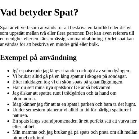
Vad betyder Spat?
Spat är ett verb som används för att beskriva en konflikt eller dispyt
som uppstått mellan två eller flera personer. Det kan även referera till
en oenighet eller en känslomässig sammandrabbning. Ordet spat kan
användas för att beskriva en mindre gräl eller bråk.
Exempel på användning
Igår spatserade jag längs stranden och njöt av solnedgången.
Vi brukar alltid gå på en lång spattur i skogen på söndagar.
Efter middagen tog vi en skön spats på spaanläggningen.
Har du sett mina nya spatskor? De är så bekväma!
Jag älskar att spattra runt i trädgården och ta hand om
blommorna.
Idag känner jag för att ta en spats i parken och bara ta det lugnt.
Under semestern planerar vi alltid in tid för härliga spatturer i
naturen.
En spats längs strandpromenaden är ett perfekt sätt att varva ner
efter jobbet.
Min mamma och jag brukar gå på spats och prata om allt mellan
himmel och jord.