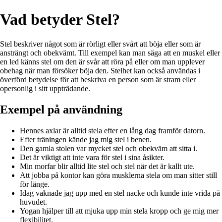
Vad betyder Stel?
Stel beskriver något som är rörligt eller svårt att böja eller som är
ansträngt och obekvämt. Till exempel kan man säga att en muskel eller
en led känns stel om den är svår att röra på eller om man upplever
obehag när man försöker böja den. Stelhet kan också användas i
överförd betydelse för att beskriva en person som är stram eller
opersonlig i sitt uppträdande.
Exempel på användning
Hennes axlar är alltid stela efter en lång dag framför datorn.
Efter träningen kände jag mig stel i benen.
Den gamla stolen var mycket stel och obekväm att sitta i.
Det är viktigt att inte vara för stel i sina åsikter.
Min morfar blir alltid lite stel och stel när det är kallt ute.
Att jobba på kontor kan göra musklerna stela om man sitter still
för länge.
Idag vaknade jag upp med en stel nacke och kunde inte vrida på
huvudet.
Yogan hjälper till att mjuka upp min stela kropp och ge mig mer
flexibilitet.