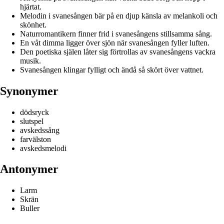
hjärtat.
Melodin i svanesången bär på en djup känsla av melankoli och
skönhet.
Naturromantikern finner frid i svanesångens stillsamma sång.
En våt dimma ligger över sjön när svanesången fyller luften.
Den poetiska själen låter sig förtrollas av svanesångens vackra
musik.
Svanesången klingar fylligt och ändå så skört över vattnet.
Synonymer
dödsryck
slutspel
avskedssång
farvälston
avskedsmelodi
Antonymer
Larm
Skrän
Buller