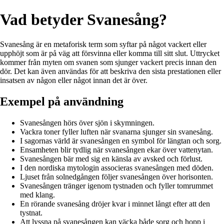
Vad betyder Svanesång?
Svanesång är en metaforisk term som syftar på något vackert eller
upphöjt som är på väg att försvinna eller komma till sitt slut. Uttrycket
kommer från myten om svanen som sjunger vackert precis innan den
dör. Det kan även användas för att beskriva den sista prestationen eller
insatsen av någon eller något innan det är över.
Exempel på användning
Svanesången hörs över sjön i skymningen.
Vackra toner fyller luften när svanarna sjunger sin svanesång.
I sagornas värld är svanesången en symbol för längtan och sorg.
Ensamheten blir tydlig när svanesången ekar över vattenytan.
Svanesången bär med sig en känsla av avsked och förlust.
I den nordiska mytologin associeras svanesången med döden.
Ljuset från solnedgången följer svanesången över horisonten.
Svanesången tränger igenom tystnaden och fyller tomrummet
med klang.
En rörande svanesång dröjer kvar i minnet långt efter att den
tystnat.
Att lyssna på svanesången kan väcka både sorg och hopp i