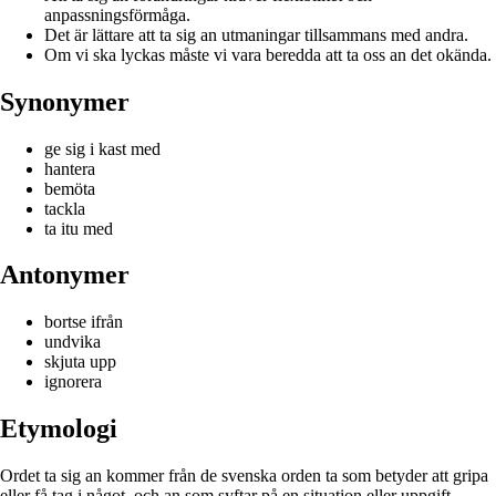
anpassningsförmåga.
Det är lättare att ta sig an utmaningar tillsammans med andra.
Om vi ska lyckas måste vi vara beredda att ta oss an det okända.
Synonymer
ge sig i kast med
hantera
bemöta
tackla
ta itu med
Antonymer
bortse ifrån
undvika
skjuta upp
ignorera
Etymologi
Ordet ta sig an kommer från de svenska orden ta som betyder att gripa
eller få tag i något, och an som syftar på en situation eller uppgift.