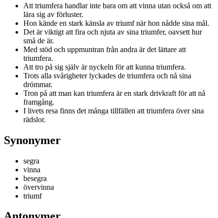
Att triumfera handlar inte bara om att vinna utan också om att
lära sig av förluster.
Hon kände en stark känsla av triumf när hon nådde sina mål.
Det är viktigt att fira och njuta av sina triumfer, oavsett hur
små de är.
Med stöd och uppmuntran från andra är det lättare att
triumfera.
Att tro på sig själv är nyckeln för att kunna triumfera.
Trots alla svårigheter lyckades de triumfera och nå sina
drömmar.
Tron på att man kan triumfera är en stark drivkraft för att nå
framgång.
I livets resa finns det många tillfällen att triumfera över sina
rädslor.
Synonymer
segra
vinna
besegra
övervinna
triumf
Antonymer