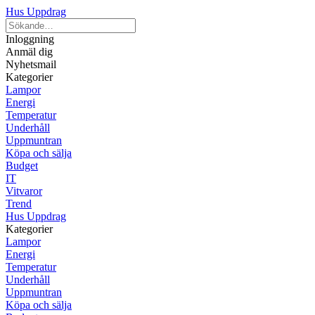
Hus Uppdrag
Inloggning
Anmäl dig
Nyhetsmail
Kategorier
Lampor
Energi
Temperatur
Underhåll
Uppmuntran
Köpa och sälja
Budget
IT
Vitvaror
Trend
Hus Uppdrag
Kategorier
Lampor
Energi
Temperatur
Underhåll
Uppmuntran
Köpa och sälja