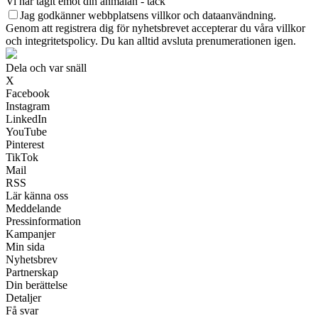
Vi har tagit emot din anmälan - tack
Jag godkänner webbplatsens villkor och dataanvändning.
Genom att registrera dig för nyhetsbrevet accepterar du våra villkor
och integritetspolicy. Du kan alltid avsluta prenumerationen igen.
Dela och var snäll
X
Facebook
Instagram
LinkedIn
YouTube
Pinterest
TikTok
Mail
RSS
Lär känna oss
Meddelande
Pressinformation
Kampanjer
Min sida
Nyhetsbrev
Partnerskap
Din berättelse
Detaljer
Få svar