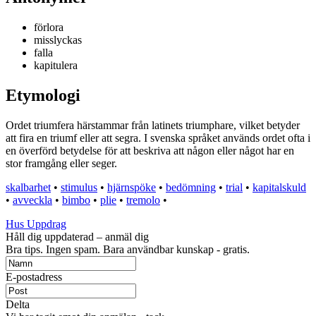
förlora
misslyckas
falla
kapitulera
Etymologi
Ordet triumfera härstammar från latinets triumphare, vilket betyder
att fira en triumf eller att segra. I svenska språket används ordet ofta i
en överförd betydelse för att beskriva att någon eller något har en
stor framgång eller seger.
skalbarhet
•
stimulus
•
hjärnspöke
•
bedömning
•
trial
•
kapitalskuld
•
avveckla
•
bimbo
•
plie
•
tremolo
•
Hus Uppdrag
Håll dig uppdaterad – anmäl dig
Bra tips. Ingen spam. Bara användbar kunskap - gratis.
E-postadress
Delta