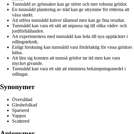
Tunnsådd av grönsaker kan ge större och mer robusta grödor.
En tunnsådd plantering av träd kan ge utrymme för rötterna att
växa starkt.
Att utföra tunnsådd kräver tålamod men kan ge fina resultat.
Tunnsådd kan vara ett sätt att anpassa sig till olika väder- och
jordförhållanden.
Att experimentera med tunnsådd kan leda till nya upptäckter i
odlingsteknik.
Enligt forskning kan tunnsådd vara fördelaktig för vissa grödors
hälsa.
Att lära sig konsten att tunnså grödor tar tid men kan vara
mycket givande.
Tunnsådd kan vara ett sätt att minimera bekämpningsmedel i
odlingar.
Synonymer
Översållad
Glesbefolkad
Sparseed
Vappos
Scattered
Antonymer