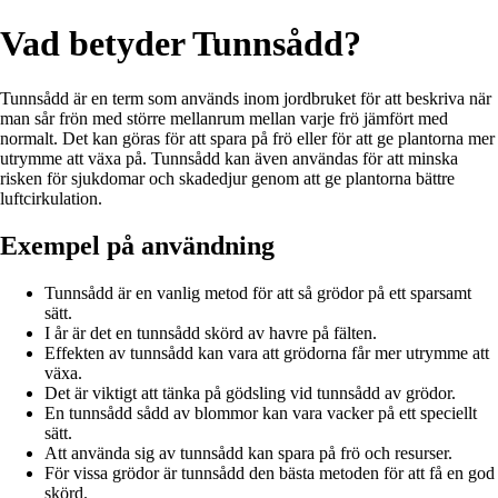
Vad betyder Tunnsådd?
Tunnsådd är en term som används inom jordbruket för att beskriva när
man sår frön med större mellanrum mellan varje frö jämfört med
normalt. Det kan göras för att spara på frö eller för att ge plantorna mer
utrymme att växa på. Tunnsådd kan även användas för att minska
risken för sjukdomar och skadedjur genom att ge plantorna bättre
luftcirkulation.
Exempel på användning
Tunnsådd är en vanlig metod för att så grödor på ett sparsamt
sätt.
I år är det en tunnsådd skörd av havre på fälten.
Effekten av tunnsådd kan vara att grödorna får mer utrymme att
växa.
Det är viktigt att tänka på gödsling vid tunnsådd av grödor.
En tunnsådd sådd av blommor kan vara vacker på ett speciellt
sätt.
Att använda sig av tunnsådd kan spara på frö och resurser.
För vissa grödor är tunnsådd den bästa metoden för att få en god
skörd.