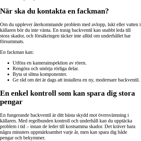
När ska du kontakta en fackman?
Om du upplever återkommande problem med avlopp, lukt eller vatten i
källaren bör du inte vänta. En trasig backventil kan snabbt leda till
stora skador, och försäkringen täcker inte alltid om underhållet har
försummats.
En fackman kan:
Utföra en kamerainspektion av rören.
Rengöra och smörja rörliga delar.
Byta ut slitna komponenter.
Ge råd om det är dags att installera en ny, modernare backventil.
En enkel kontroll som kan spara dig stora
pengar
En fungerande backventil är ditt bästa skydd mot översvämning i
källaren. Med regelbunden kontroll och underhåll kan du upptäcka
problem i tid – innan de leder till kostsamma skador. Det kräver bara
några minuters uppmärksamhet varje år, men kan spara dig både
pengar och bekymmer.