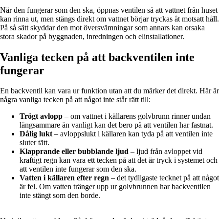
När den fungerar som den ska, öppnas ventilen så att vattnet från huset
kan rinna ut, men stängs direkt om vattnet börjar tryckas åt motsatt håll.
På så sätt skyddar den mot översvämningar som annars kan orsaka
stora skador på byggnaden, inredningen och elinstallationer.
Vanliga tecken på att backventilen inte
fungerar
En backventil kan vara ur funktion utan att du märker det direkt. Här är
några vanliga tecken på att något inte står rätt till:
Trögt avlopp
– om vattnet i källarens golvbrunn rinner undan
långsammare än vanligt kan det bero på att ventilen har fastnat.
Dålig lukt
– avloppslukt i källaren kan tyda på att ventilen inte
sluter tätt.
Klapprande eller bubblande ljud
– ljud från avloppet vid
kraftigt regn kan vara ett tecken på att det är tryck i systemet och
att ventilen inte fungerar som den ska.
Vatten i källaren efter regn
– det tydligaste tecknet på att något
är fel. Om vatten tränger upp ur golvbrunnen har backventilen
inte stängt som den borde.