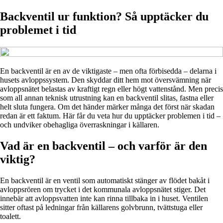
Backventil ur funktion? Så upptäcker du
problemet i tid
En backventil är en av de viktigaste – men ofta förbisedda – delarna i
husets avloppssystem. Den skyddar ditt hem mot översvämning när
avloppsnätet belastas av kraftigt regn eller högt vattenstånd. Men precis
som all annan teknisk utrustning kan en backventil slitas, fastna eller
helt sluta fungera. Om det händer märker många det först när skadan
redan är ett faktum. Här får du veta hur du upptäcker problemen i tid –
och undviker obehagliga överraskningar i källaren.
Vad är en backventil – och varför är den
viktig?
En backventil är en ventil som automatiskt stänger av flödet bakåt i
avloppsrören om trycket i det kommunala avloppsnätet stiger. Det
innebär att avloppsvatten inte kan rinna tillbaka in i huset. Ventilen
sitter oftast på ledningar från källarens golvbrunn, tvättstuga eller
toalett.