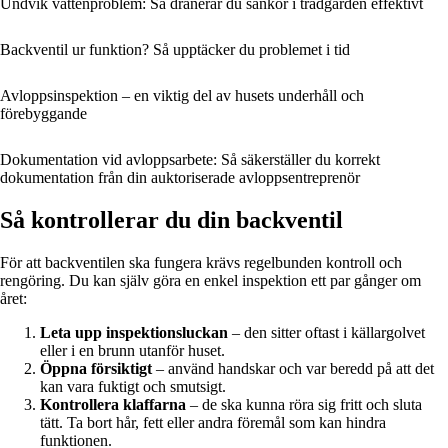
Undvik vattenproblem: Så dränerar du sänkor i trädgården effektivt
Backventil ur funktion? Så upptäcker du problemet i tid
Avloppsinspektion – en viktig del av husets underhåll och
förebyggande
Dokumentation vid avloppsarbete: Så säkerställer du korrekt
dokumentation från din auktoriserade avloppsentreprenör
Så kontrollerar du din backventil
För att backventilen ska fungera krävs regelbunden kontroll och
rengöring. Du kan själv göra en enkel inspektion ett par gånger om
året:
Leta upp inspektionsluckan
– den sitter oftast i källargolvet
eller i en brunn utanför huset.
Öppna försiktigt
– använd handskar och var beredd på att det
kan vara fuktigt och smutsigt.
Kontrollera klaffarna
– de ska kunna röra sig fritt och sluta
tätt. Ta bort hår, fett eller andra föremål som kan hindra
funktionen.