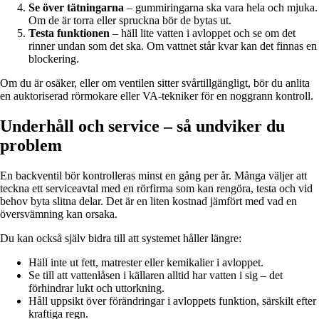
Se över tätningarna
– gummiringarna ska vara hela och mjuka.
Om de är torra eller spruckna bör de bytas ut.
Testa funktionen
– häll lite vatten i avloppet och se om det
rinner undan som det ska. Om vattnet står kvar kan det finnas en
blockering.
Om du är osäker, eller om ventilen sitter svårtillgängligt, bör du anlita
en auktoriserad rörmokare eller VA-tekniker för en noggrann kontroll.
Underhåll och service – så undviker du
problem
En backventil bör kontrolleras minst en gång per år. Många väljer att
teckna ett serviceavtal med en rörfirma som kan rengöra, testa och vid
behov byta slitna delar. Det är en liten kostnad jämfört med vad en
översvämning kan orsaka.
Du kan också själv bidra till att systemet håller längre:
Häll inte ut fett, matrester eller kemikalier i avloppet.
Se till att vattenlåsen i källaren alltid har vatten i sig – det
förhindrar lukt och uttorkning.
Håll uppsikt över förändringar i avloppets funktion, särskilt efter
kraftiga regn.