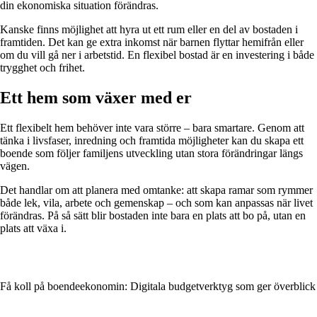
din ekonomiska situation förändras.
Kanske finns möjlighet att hyra ut ett rum eller en del av bostaden i
framtiden. Det kan ge extra inkomst när barnen flyttar hemifrån eller
om du vill gå ner i arbetstid. En flexibel bostad är en investering i både
trygghet och frihet.
Ett hem som växer med er
Ett flexibelt hem behöver inte vara större – bara smartare. Genom att
tänka i livsfaser, inredning och framtida möjligheter kan du skapa ett
boende som följer familjens utveckling utan stora förändringar längs
vägen.
Det handlar om att planera med omtanke: att skapa ramar som rymmer
både lek, vila, arbete och gemenskap – och som kan anpassas när livet
förändras. På så sätt blir bostaden inte bara en plats att bo på, utan en
plats att växa i.
Få koll på boendeekonomin: Digitala budgetverktyg som ger överblick