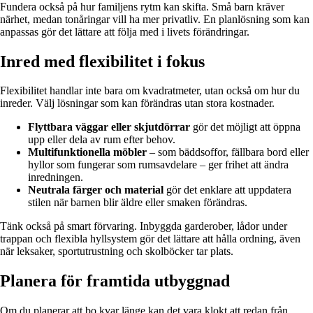
Fundera också på hur familjens rytm kan skifta. Små barn kräver
närhet, medan tonåringar vill ha mer privatliv. En planlösning som kan
anpassas gör det lättare att följa med i livets förändringar.
Inred med flexibilitet i fokus
Flexibilitet handlar inte bara om kvadratmeter, utan också om hur du
inreder. Välj lösningar som kan förändras utan stora kostnader.
Flyttbara väggar eller skjutdörrar
gör det möjligt att öppna
upp eller dela av rum efter behov.
Multifunktionella möbler
– som bäddsoffor, fällbara bord eller
hyllor som fungerar som rumsavdelare – ger frihet att ändra
inredningen.
Neutrala färger och material
gör det enklare att uppdatera
stilen när barnen blir äldre eller smaken förändras.
Tänk också på smart förvaring. Inbyggda garderober, lådor under
trappan och flexibla hyllsystem gör det lättare att hålla ordning, även
när leksaker, sportutrustning och skolböcker tar plats.
Planera för framtida utbyggnad
Om du planerar att bo kvar länge kan det vara klokt att redan från