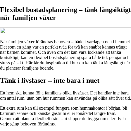
Flexibel bostadsplanering – tänk långsiktigt
när familjen växer
När familjen växer förändras behoven – både i vardagen och i hemmet.
Det som en gång var en perfekt tvåa för två kan snabbt kännas trångt
när barnen kommer. Och även om det kan vara lockande att tänka
kortsiktigt, kan en flexibel bostadsplanering spara både tid, pengar och
stress på sikt. Här får du inspiration till hur du kan tänka långsiktigt när
du planerar familjens boende.
Tänk i livsfaser – inte bara i nuet
Ett hem ska kunna följa familjens olika livsfaser. Det handlar inte bara
om antal rum, utan om hur rummen kan användas på olika sätt över tid.
Ett extra rum kan till exempel fungera som hemmakontor i början, bli
barnrum senare och kanske gästrum eller tonårsdel längre fram.
Genom att planera flexibelt från start slipper du bygga om eller flytta
varje gång behoven förändras.