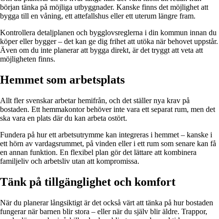
början tänka på möjliga utbyggnader. Kanske finns det möjlighet att
bygga till en våning, ett attefallshus eller ett uterum längre fram.
Kontrollera detaljplanen och bygglovsreglerna i din kommun innan du
köper eller bygger – det kan ge dig frihet att utöka när behovet uppstår.
Även om du inte planerar att bygga direkt, är det tryggt att veta att
möjligheten finns.
Hemmet som arbetsplats
Allt fler svenskar arbetar hemifrån, och det ställer nya krav på
bostaden. Ett hemmakontor behöver inte vara ett separat rum, men det
ska vara en plats där du kan arbeta ostört.
Fundera på hur ett arbetsutrymme kan integreras i hemmet – kanske i
ett hörn av vardagsrummet, på vinden eller i ett rum som senare kan få
en annan funktion. En flexibel plan gör det lättare att kombinera
familjeliv och arbetsliv utan att kompromissa.
Tänk på tillgänglighet och komfort
När du planerar långsiktigt är det också värt att tänka på hur bostaden
fungerar när barnen blir stora – eller när du själv blir äldre. Trappor,