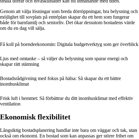
smala dörrar och nivåskillnader kan bli utmanande med tiden.
Genom att välja lösningar som breda dörröppningar, bra belysning och
möjlighet till sovplats på entréplan skapar du ett hem som fungerar
både för barnfamilj och seniorliv. Det ökar dessutom bostadens värde
om du en dag vill sälja.
Få koll på boendeekonomin: Digitala budgetverktyg som ger överblick
Ljus med omtanke – så väljer du belysning som sparar energi och
skapar rätt stämning
Bostadsrådgivning med fokus på hälsa: Så skapar du ett bättre
inomhusklimat
Frisk luft i hemmet: Så förbättrar du ditt inomhusklimat med effektiv
ventilation
Ekonomisk flexibilitet
Långsiktig bostadsplanering handlar inte bara om väggar och tak, utan
också om ekonomi. En bostad som kan anpassas ger större frihet om