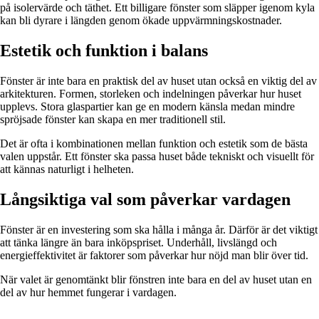
på isolervärde och täthet. Ett billigare fönster som släpper igenom kyla
kan bli dyrare i längden genom ökade uppvärmningskostnader.
Estetik och funktion i balans
Fönster är inte bara en praktisk del av huset utan också en viktig del av
arkitekturen. Formen, storleken och indelningen påverkar hur huset
upplevs. Stora glaspartier kan ge en modern känsla medan mindre
spröjsade fönster kan skapa en mer traditionell stil.
Det är ofta i kombinationen mellan funktion och estetik som de bästa
valen uppstår. Ett fönster ska passa huset både tekniskt och visuellt för
att kännas naturligt i helheten.
Långsiktiga val som påverkar vardagen
Fönster är en investering som ska hålla i många år. Därför är det viktigt
att tänka längre än bara inköpspriset. Underhåll, livslängd och
energieffektivitet är faktorer som påverkar hur nöjd man blir över tid.
När valet är genomtänkt blir fönstren inte bara en del av huset utan en
del av hur hemmet fungerar i vardagen.