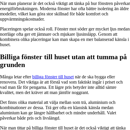
När man planerar är det också viktigt att tänka på hur fönstren påverkar
energiförbrukningen. Moderna fönster har ofta bättre isolering än äldre
modeller, vilket kan göra stor skillnad för både komfort och
uppvärmningskostnader.
Placeringen spelar också roll. Fönster mot söder ger mycket ljus medan
norrläge ofta ger ett jämnare och mjukare ljusinsläpp. Genom att
kombinera olika placeringar kan man skapa en mer balanserad känsla i
huset.
Billiga fönster till huset utan att tumma på
grunden
Många letar efter
billiga fönster till huset
när de ska bygga eller
renovera. Det viktiga är att förstå vad som faktiskt ingår i priset och
vad man får för pengarna. Ett lägre pris betyder inte alltid sämre
kvalitet, men det kräver att man jämför noggrant.
Det finns olika material att välja mellan som trä, aluminium och
kombinationer av dessa. Trä ger ofta en klassisk känsla medan
aluminium kan ge längre hållbarhet och mindre underhåll. Valet
påverkar både pris och livslängd.
När man tittar på billiga fönster till huset är det också viktigt att tänka