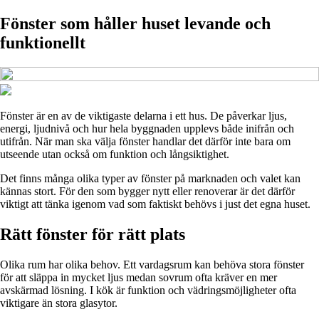
Fönster som håller huset levande och
funktionellt
Fönster är en av de viktigaste delarna i ett hus. De påverkar ljus,
energi, ljudnivå och hur hela byggnaden upplevs både inifrån och
utifrån. När man ska välja fönster handlar det därför inte bara om
utseende utan också om funktion och långsiktighet.
Det finns många olika typer av fönster på marknaden och valet kan
kännas stort. För den som bygger nytt eller renoverar är det därför
viktigt att tänka igenom vad som faktiskt behövs i just det egna huset.
Rätt fönster för rätt plats
Olika rum har olika behov. Ett vardagsrum kan behöva stora fönster
för att släppa in mycket ljus medan sovrum ofta kräver en mer
avskärmad lösning. I kök är funktion och vädringsmöjligheter ofta
viktigare än stora glasytor.