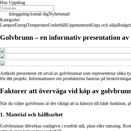
Hus Uppdrag
Inloggning
Anmäl dig
Nyhetsmail
Kategorier
Lampor
Energi
Temperatur
Underhåll
Uppmuntran
Köpa och sälja
Budget
Golvbrunn – en informativ presentation av 
Artikeln presenterar ett urval av golvbrunnar som representerar olika ty
för ditt projekt. Informationen om produkterna baseras på beskrivningar 
Faktorer att överväga vid köp av golvbrun
När du väljer golvbrunn är det viktigt att ta hänsyn till både funktion,
1. Material och hållbarhet
Golvbrunnar tillverkas vanligtvis i rostfritt stål, plast eller mässing. R