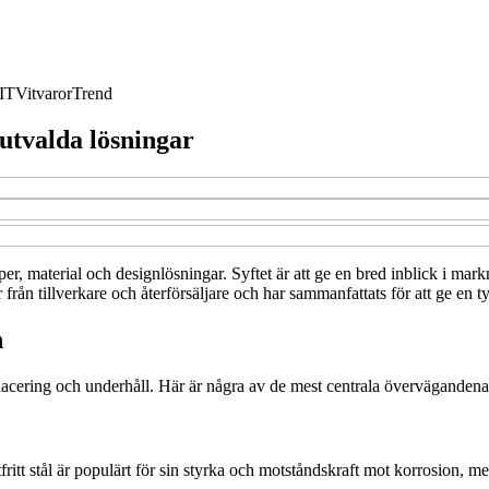
IT
Vitvaror
Trend
utvalda lösningar
per, material och designlösningar. Syftet är att ge en bred inblick i ma
från tillverkare och återförsäljare och har sammanfattats för att ge en t
n
 placering och underhåll. Här är några av de mest centrala övervägandena
ostfritt stål är populärt för sin styrka och motståndskraft mot korrosion, 