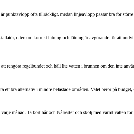
r punktavlopp ofta tillräckligt, medan linjeavlopp passar bra för störr
allatör, eftersom korrekt lutning och tätning är avgörande för att undvi
l att rengöra regelbundet och häll lite vatten i brunnen om den inte används
 vara ett bra alternativ i mindre belastade områden. Valet beror på bud
je månad. Ta bort hår och tvålrester och skölj med varmt vatten för att