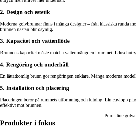
uttryck men kräver mer underhåll.
2. Design och estetik
Moderna golvbrunnar finns i många designer – från klassiska runda model
brunnen nästan blir osynlig.
3. Kapacitet och vattenflöde
Brunnens kapacitet måste matcha vattenmängden i rummet. I duschutrym
4. Rengöring och underhåll
En lättåtkomlig brunn gör rengöringen enklare. Många moderna modeller
5. Installation och placering
Placeringen beror på rummets utformning och lutning. Linjeavlopp placera
effektivt mot brunnen.
Purus line gol
Produkter i fokus