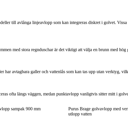
ler till avlånga linjeavlopp som kan integreras diskret i golvet. Vissa
men med stora regnduschar är det viktigt att välja en brunn med hög 
 har avtagbara galler och vattenlås som kan tas upp utan verktyg, vilk
s ofta längs väggen, medan punktavlopp vanligtvis sitter mitt i golvet. D
vavlopp sampak 900 mm
Purus Brage golvavlopp med ver
utlopp vatten