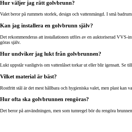
Hur väljer jag rätt golvbrunn?
Valet beror på rummets storlek, design och vattenmängd. I små badrum ä
Kan jag installera en golvbrunn själv?
Det rekommenderas att installationen utförs av en auktoriserad VVS-inst
göras själv.
Hur undviker jag lukt från golvbrunnen?
Lukt uppstår vanligtvis om vattenlåset torkar ut eller blir igensatt. Se til
Vilket material är bäst?
Rostfritt stål är det mest hållbara och hygieniska valet, men plast kan
Hur ofta ska golvbrunnen rengöras?
Det beror på användningen, men som tumregel bör du rengöra brunnen var