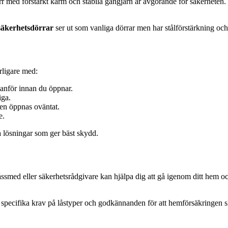
örr med förstärkt karm och stabila gångjärn är avgörande för säkerhete
säkerhetsdörrar
ser ut som vanliga dörrar men har stålförstärkning och
rligare med:
tanför innan du öppnar.
iga.
ren öppnas oväntat.
e.
a lösningar som ger bäst skydd.
låssmed eller säkerhetsrådgivare kan hjälpa dig att gå igenom ditt hem o
r specifika krav på låstyper och godkännanden för att hemförsäkringen sk