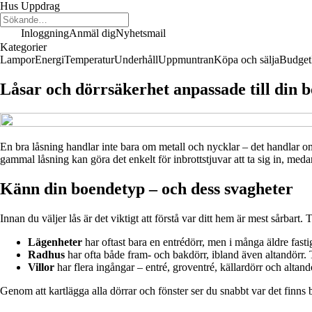
Hus Uppdrag
Inloggning
Anmäl dig
Nyhetsmail
Kategorier
Lampor
Energi
Temperatur
Underhåll
Uppmuntran
Köpa och sälja
Budget
Låsar och dörrsäkerhet anpassade till din b
En bra låsning handlar inte bara om metall och nycklar – det handlar om t
gammal låsning kan göra det enkelt för inbrottstjuvar att ta sig in, meda
Känn din boendetyp – och dess svagheter
Innan du väljer lås är det viktigt att förstå var ditt hem är mest sårbart.
Lägenheter
har oftast bara en entrédörr, men i många äldre fastig
Radhus
har ofta både fram- och bakdörr, ibland även altandörr. 
Villor
har flera ingångar – entré, groventré, källardörr och altan
Genom att kartlägga alla dörrar och fönster ser du snabbt var det finns 