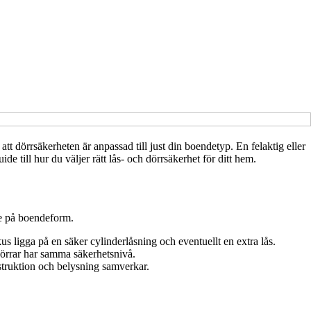
att dörrsäkerheten är anpassad till just din boendetyp. En felaktig eller
e till hur du väljer rätt lås- och dörrsäkerhet för ditt hem.
nde på boendeform.
kus ligga på en säker cylinderlåsning och eventuellt en extra lås.
dörrar har samma säkerhetsnivå.
nstruktion och belysning samverkar.