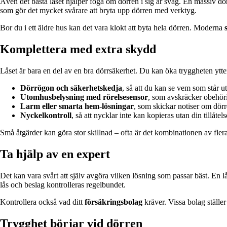
Även det bästa låset hjälper föga om dörren i sig är svag. En massiv d
som gör det mycket svårare att bryta upp dörren med verktyg.
Bor du i ett äldre hus kan det vara klokt att byta hela dörren. Moderna
Komplettera med extra skydd
Låset är bara en del av en bra dörrsäkerhet. Du kan öka tryggheten ytte
Dörrögon och säkerhetskedja
, så att du kan se vem som står u
Utomhusbelysning med rörelsesensor
, som avskräcker obehör
Larm eller smarta hem-lösningar
, som skickar notiser om dör
Nyckelkontroll
, så att nycklar inte kan kopieras utan din tillåtels
Små åtgärder kan göra stor skillnad – ofta är det kombinationen av fler
Ta hjälp av en expert
Det kan vara svårt att själv avgöra vilken lösning som passar bäst. En 
lås och beslag kontrolleras regelbundet.
Kontrollera också vad ditt
försäkringsbolag
kräver. Vissa bolag ställe
Trygghet börjar vid dörren