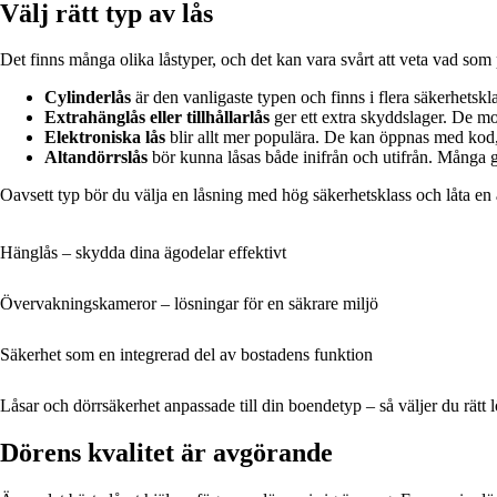
Välj rätt typ av lås
Det finns många olika låstyper, och det kan vara svårt att veta vad som 
Cylinderlås
är den vanligaste typen och finns i flera säkerhetsk
Extrahänglås eller tillhållarlås
ger ett extra skyddslager. De mo
Elektroniska lås
blir allt mer populära. De kan öppnas med kod, ap
Altandörrslås
bör kunna låsas både inifrån och utifrån. Många gl
Oavsett typ bör du välja en låsning med hög säkerhetsklass och låta en
Hänglås – skydda dina ägodelar effektivt
Övervakningskameror – lösningar för en säkrare miljö
Säkerhet som en integrerad del av bostadens funktion
Låsar och dörrsäkerhet anpassade till din boendetyp – så väljer du rätt 
Dörens kvalitet är avgörande