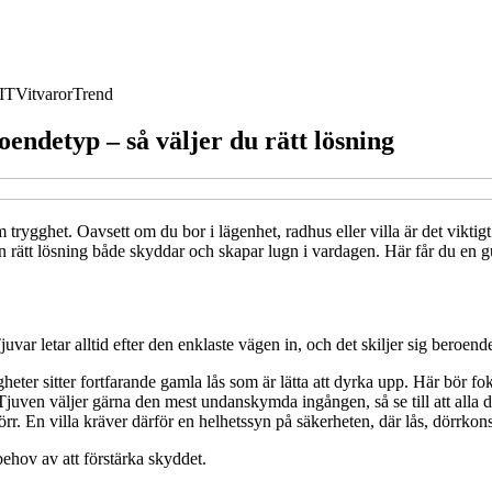
IT
Vitvaror
Trend
oendetyp – så väljer du rätt lösning
rygghet. Oavsett om du bor i lägenhet, radhus eller villa är det viktigt 
n rätt lösning både skyddar och skapar lugn i vardagen. Här får du en guid
 Tjuvar letar alltid efter den enklaste vägen in, och det skiljer sig beroe
heter sitter fortfarande gamla lås som är lätta att dyrka upp. Här bör fo
Tjuven väljer gärna den mest undanskymda ingången, så se till att alla 
dörr. En villa kräver därför en helhetssyn på säkerheten, där lås, dörrko
behov av att förstärka skyddet.