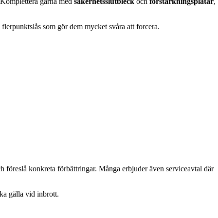
n. Komplettera gärna med
säkerhetsslutbleck
och
förstärkningsplåtar
,
 flerpunktslås som gör dem mycket svåra att forcera.
ch föreslå konkreta förbättringar. Många erbjuder även serviceavtal där
a gälla vid inbrott.