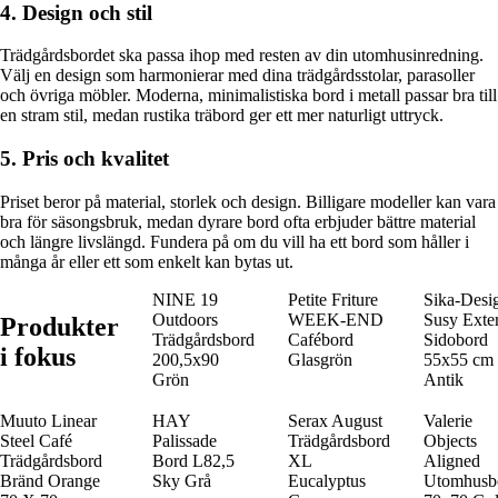
4. Design och stil
Trädgårdsbordet ska passa ihop med resten av din utomhusinredning.
Välj en design som harmonierar med dina trädgårdsstolar, parasoller
och övriga möbler. Moderna, minimalistiska bord i metall passar bra till
en stram stil, medan rustika träbord ger ett mer naturligt uttryck.
5. Pris och kvalitet
Priset beror på material, storlek och design. Billigare modeller kan vara
bra för säsongsbruk, medan dyrare bord ofta erbjuder bättre material
och längre livslängd. Fundera på om du vill ha ett bord som håller i
många år eller ett som enkelt kan bytas ut.
NINE 19
Petite Friture
Sika-Desi
Outdoors
WEEK-END
Susy Exter
Produkter
Trädgårdsbord
Cafébord
Sidobord
i fokus
200,5x90
Glasgrön
55x55 cm
Grön
Antik
Muuto Linear
HAY
Serax August
Valerie
Steel Café
Palissade
Trädgårdsbord
Objects
Trädgårdsbord
Bord L82,5
XL
Aligned
Bränd Orange
Sky Grå
Eucalyptus
Utomhusb