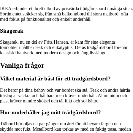
IKEA erbjuder ett brett utbud av prisvärda trädgårdsbord i många stilar.
Sortimentet sträcker sig från små balkongbord till stora matbord, ofta
med fokus på funktionalitet och enkelt underhåll.
Skagerak
Skagerak, nu en del av Fritz Hansen, är känt för sina eleganta
trämöbler i hållbar teak och eukalyptus. Deras trädgårdsbord förenar
klassiskt hantverk med modern design och lång livslängd.
Vanliga frågor
Vilket material är bäst för ett trädgårdsbord?
Det beror på dina behov och var bordet ska stå. Teak och andra hårda
träslag är vackra och hållbara men kräver underhåll. Aluminium och
plast kräver mindre skötsel och tål fukt och sol bättre.
Hur underhåller jag mitt trädgårdsbord?
Träbord bör oljas ett par gånger om året för att bevara färgen och
skydda mot fukt. Metallbord kan torkas av med en fuktig trasa, medan