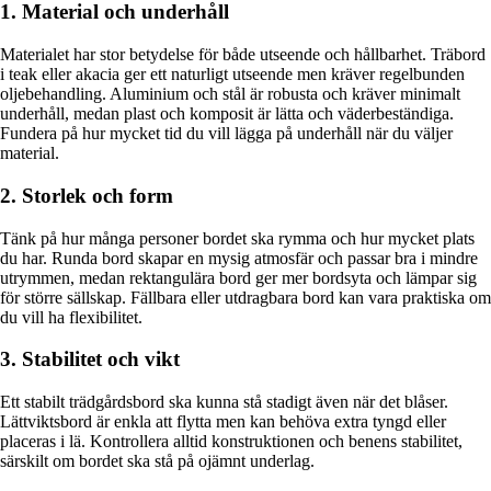
1. Material och underhåll
Materialet har stor betydelse för både utseende och hållbarhet. Träbord
i teak eller akacia ger ett naturligt utseende men kräver regelbunden
oljebehandling. Aluminium och stål är robusta och kräver minimalt
underhåll, medan plast och komposit är lätta och väderbeständiga.
Fundera på hur mycket tid du vill lägga på underhåll när du väljer
material.
2. Storlek och form
Tänk på hur många personer bordet ska rymma och hur mycket plats
du har. Runda bord skapar en mysig atmosfär och passar bra i mindre
utrymmen, medan rektangulära bord ger mer bordsyta och lämpar sig
för större sällskap. Fällbara eller utdragbara bord kan vara praktiska om
du vill ha flexibilitet.
3. Stabilitet och vikt
Ett stabilt trädgårdsbord ska kunna stå stadigt även när det blåser.
Lättviktsbord är enkla att flytta men kan behöva extra tyngd eller
placeras i lä. Kontrollera alltid konstruktionen och benens stabilitet,
särskilt om bordet ska stå på ojämnt underlag.