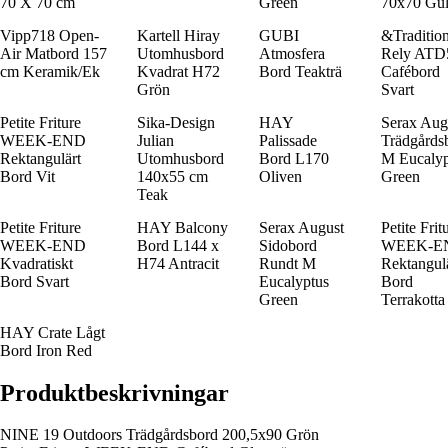
70 X 70 cm
Green
70x70 Gu
Vipp718 Open-
Kartell Hiray
GUBI
&Traditio
Air Matbord 157
Utomhusbord
Atmosfera
Rely ATD
cm Keramik/Ek
Kvadrat H72
Bord Teakträ
Cafébord
Grön
Svart
Petite Friture
Sika-Design
HAY
Serax Aug
WEEK-END
Julian
Palissade
Trädgårds
Rektangulärt
Utomhusbord
Bord L170
M Eucalyp
Bord Vit
140x55 cm
Oliven
Green
Teak
Petite Friture
HAY Balcony
Serax August
Petite Frit
WEEK-END
Bord L144 x
Sidobord
WEEK-E
Kvadratiskt
H74 Antracit
Rundt M
Rektangul
Bord Svart
Eucalyptus
Bord
Green
Terrakotta
HAY Crate Lågt
Bord Iron Red
Produktbeskrivningar
NINE 19 Outdoors Trädgårdsbord 200,5x90 Grön