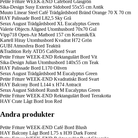
Petite Friture WEEK-END Cafébord Glasgrön
Sika-Design Susy Exterior Sidobord 55x55 cm Antik
Muuto Linear Steel Café Trädgårdsbord Bränd Orange 70 X 70 cm
HAY Palissade Bord L82,5 Sky Grå
Serax August Trädgårdsbord XL Eucalyptus Green
Valerie Objects Aligned Utomhusbord 70x70 Gul
Vipp718 Open-Air Matbord 157 cm Keramik/Ek
Kartell Hiray Utomhusbord Kvadrat H72 Grön
GUBI Atmosfera Bord Teakträ
&Tradition Rely ATD5 Cafébord Svart
Petite Friture WEEK-END Rektangulärt Bord Vit
Sika-Design Julian Utomhusbord 140x55 cm Teak
HAY Palissade Bord L170 Oliven
Serax August Trädgårdsbord M Eucalyptus Green
Petite Friture WEEK-END Kvadratiskt Bord Svart
HAY Balcony Bord L144 x H74 Antracit
Serax August Sidobord Rundt M Eucalyptus Green
Petite Friture WEEK-END Rektangulärt Bord Terrakotta
HAY Crate Lågt Bord Iron Red
Andra produkter
Petite Friture WEEK-END Café Bord Blush
HAY Balcony Lågt Bord L75 x H39 Dark Forest