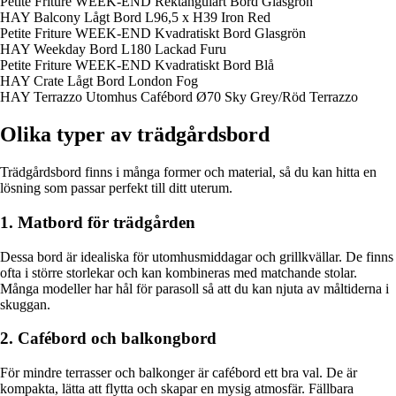
Petite Friture WEEK-END Rektangulärt Bord Glasgrön
HAY Balcony Lågt Bord L96,5 x H39 Iron Red
Petite Friture WEEK-END Kvadratiskt Bord Glasgrön
HAY Weekday Bord L180 Lackad Furu
Petite Friture WEEK-END Kvadratiskt Bord Blå
HAY Crate Lågt Bord London Fog
HAY Terrazzo Utomhus Cafébord Ø70 Sky Grey/Röd Terrazzo
Olika typer av trädgårdsbord
Trädgårdsbord finns i många former och material, så du kan hitta en
lösning som passar perfekt till ditt uterum.
1. Matbord för trädgården
Dessa bord är idealiska för utomhusmiddagar och grillkvällar. De finns
ofta i större storlekar och kan kombineras med matchande stolar.
Många modeller har hål för parasoll så att du kan njuta av måltiderna i
skuggan.
2. Cafébord och balkongbord
För mindre terrasser och balkonger är cafébord ett bra val. De är
kompakta, lätta att flytta och skapar en mysig atmosfär. Fällbara