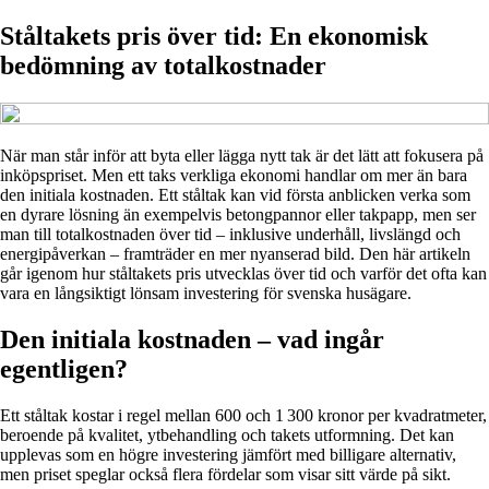
Ståltakets pris över tid: En ekonomisk
bedömning av totalkostnader
När man står inför att byta eller lägga nytt tak är det lätt att fokusera på
inköpspriset. Men ett taks verkliga ekonomi handlar om mer än bara
den initiala kostnaden. Ett ståltak kan vid första anblicken verka som
en dyrare lösning än exempelvis betongpannor eller takpapp, men ser
man till totalkostnaden över tid – inklusive underhåll, livslängd och
energipåverkan – framträder en mer nyanserad bild. Den här artikeln
går igenom hur ståltakets pris utvecklas över tid och varför det ofta kan
vara en långsiktigt lönsam investering för svenska husägare.
Den initiala kostnaden – vad ingår
egentligen?
Ett ståltak kostar i regel mellan 600 och 1 300 kronor per kvadratmeter,
beroende på kvalitet, ytbehandling och takets utformning. Det kan
upplevas som en högre investering jämfört med billigare alternativ,
men priset speglar också flera fördelar som visar sitt värde på sikt.