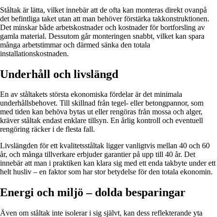
Ståltak är lätta, vilket innebär att de ofta kan monteras direkt ovanpå
det befintliga taket utan att man behöver förstärka takkonstruktionen.
Det minskar både arbetskostnader och kostnader för bortforsling av
gamla material. Dessutom går monteringen snabbt, vilket kan spara
många arbetstimmar och därmed sänka den totala
installationskostnaden.
Underhåll och livslängd
En av ståltakets största ekonomiska fördelar är det minimala
underhållsbehovet. Till skillnad från tegel- eller betongpannor, som
med tiden kan behöva bytas ut eller rengöras från mossa och alger,
kräver ståltak endast enklare tillsyn. En årlig kontroll och eventuell
rengöring räcker i de flesta fall.
Livslängden för ett kvalitetsståltak ligger vanligtvis mellan 40 och 60
år, och många tillverkare erbjuder garantier på upp till 40 år. Det
innebär att man i praktiken kan klara sig med ett enda takbyte under ett
helt husliv – en faktor som har stor betydelse för den totala ekonomin.
Energi och miljö – dolda besparingar
Även om ståltak inte isolerar i sig självt, kan dess reflekterande yta