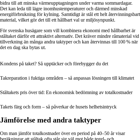
bidra till att minska värmeupptagningen under varma sommardagar.
Det kan leda till lägre inomhustemperaturer och därmed minskad
energiförbrukning för kylning. Samtidigt är stål ett helt återvinningsbart
material, vilket gör det till ett hållbart val ur miljösynpunkt.
För svenska husägare som vill kombinera ekonomi med hållbarhet är
ståltaket därför ett attraktivt alternativ. Det kräver mindre råmaterial vid
tillverkning än många andra taktyper och kan återvinnas till 100 % när
det en dag ska bytas ut.
Kondens på taket? Så upptäcker och förebygger du det
Takreparation i fuktiga områden – så anpassas lösningen till klimatet
Ståltakets pris över tid: En ekonomisk bedömning av totalkostnader
Takets färg och form – så påverkar de husets helhetsintryck
Jämförelse med andra taktyper
Om man jämför totalkostnader över en period på 40–50 år visar
beräkningar att ståltak ofta står sig väl mot både tegel- och