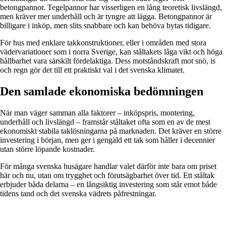
betongpannor. Tegelpannor har visserligen en lång teoretisk livslängd,
men kräver mer underhåll och är tyngre att lägga. Betongpannor är
billigare i inköp, men slits snabbare och kan behöva bytas tidigare.
För hus med enklare takkonstruktioner, eller i områden med stora
vädervariationer som i norra Sverige, kan ståltakets låga vikt och höga
hållbarhet vara särskilt fördelaktiga. Dess motståndskraft mot snö, is
och regn gör det till ett praktiskt val i det svenska klimatet.
Den samlade ekonomiska bedömningen
När man väger samman alla faktorer – inköpspris, montering,
underhåll och livslängd – framstår ståltaket ofta som en av de mest
ekonomiskt stabila taklösningarna på marknaden. Det kräver en större
investering i början, men ger i gengäld ett tak som håller i decennier
utan större löpande kostnader.
För många svenska husägare handlar valet därför inte bara om priset
här och nu, utan om trygghet och förutsägbarhet över tid. Ett ståltak
erbjuder båda delarna – en långsiktig investering som står emot både
tidens tand och det svenska vädrets påfrestningar.